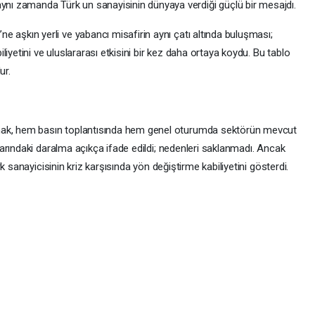
ynı zamanda Türk un sanayisinin dünyaya verdiği güçlü bir mesajdı.
’ne aşkın yerli ve yabancı misafirin aynı çatı altında buluşması;
iyetini ve uluslararası etkisini bir kez daha ortaya koydu. Bu tablo
ur.
, hem basın toplantısında hem genel oturumda sektörün mevcut
arındaki daralma açıkça ifade edildi; nedenleri saklanmadı. Ancak
k sanayicisinin kriz karşısında yön değiştirme kabiliyetini gösterdi.