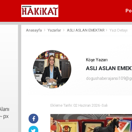
Pol
Anasayfa
Yazarlar
ASLI ASLAN EMEKTAR
Yazı Detayı
Köşe Yazarı
ASLI ASLAN EME
dogushaberajansi109@g
Ekleme Tarihi: 02 Haziran 2026 -Salı