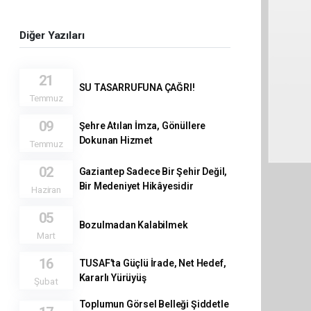
Diğer Yazıları
21
SU TASARRUFUNA ÇAĞRI!
Temmuz
09
Şehre Atılan İmza, Gönüllere
Dokunan Hizmet
Temmuz
02
Gaziantep Sadece Bir Şehir Değil,
Bir Medeniyet Hikâyesidir
Haziran
05
Bozulmadan Kalabilmek
Mart
16
TUSAF’ta Güçlü İrade, Net Hedef,
Kararlı Yürüyüş
Şubat
Toplumun Görsel Belleği Şiddetle