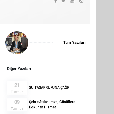
Tüm Yazıları
Diğer Yazıları
21
SU TASARRUFUNA ÇAĞRI!
Temmuz
09
Şehre Atılan İmza, Gönüllere
Dokunan Hizmet
Temmuz