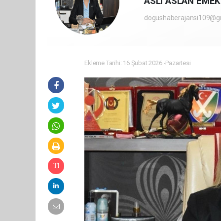
ASLI ASLAN EME
dogushaberajansi109@g
Ekleme Tarihi: 16 Şubat 2026 -Pazartesi