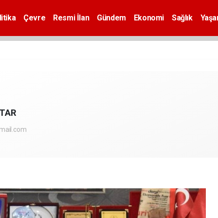
itika
Çevre
Resmi İlan
Gündem
Ekonomi
Sağlık
Yaş
KTAR
mail.com