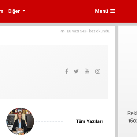
am
Diğer
Menü
Bu yazı 543+ kez okundu.
Tüm Yazıları