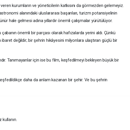
 veren kurumların ve yöneticilerin katkısını da görmezden gelemeyiz.
stronomi alanındaki uluslararası başarıları, turizm potansiyelinin
nür hale gelmesi adına yıllardır önemli çalışmalar yürütülüyor.
bu çabanın önemli bir parçası olarak hafızalarda yerini aldı. Çünkü
baret değildir; bir şehrin hikâyesini milyonlara ulaştıran güçlü bir
dır. Tanımayanlar için ise bu film, keşfedilmeyi bekleyen büyük bir
keşfedildikçe daha da anlam kazanan bir şehir. Ve bu şehrin
z kullanın.