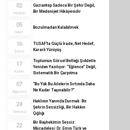
02
Gaziantep Sadece Bir Şehir Değil,
Bir Medeniyet Hikâyesidir
Haziran
05
Bozulmadan Kalabilmek
Mart
16
TUSAF’ta Güçlü İrade, Net Hedef,
Kararlı Yürüyüş
Şubat
Toplumun Görsel Belleği Şiddetle
17
Yeniden Yazılıyor: “Eğlence” Değil,
Kasım
Sistematik Bir Çarpıtma
07
“Bu Yük Bu Ailelerin Sırtında Daha
Ne Kadar Taşınabilir?”
Ağustos
Haklının Yanında Durmak: Bir
24
Şehrin Sessizliği, Bir Hakkın
Temmuz
Çığlığı
Bir Başhekimin Sessiz
22
Mücadelesi: Dr. Emin Türk ve