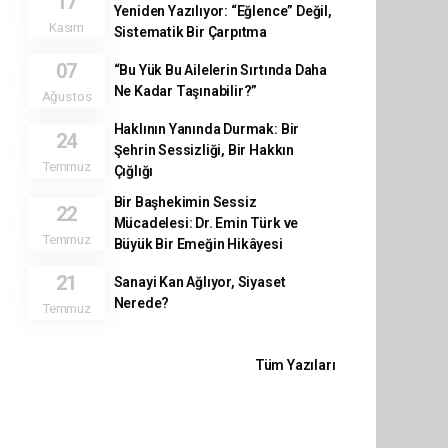
17
Yeniden Yazılıyor: “Eğlence” Değil,
Kasım
Sistematik Bir Çarpıtma
07
“Bu Yük Bu Ailelerin Sırtında Daha
Ne Kadar Taşınabilir?”
Ağustos
Haklının Yanında Durmak: Bir
24
Şehrin Sessizliği, Bir Hakkın
Temmuz
Çığlığı
Bir Başhekimin Sessiz
22
Mücadelesi: Dr. Emin Türk ve
Temmuz
Büyük Bir Emeğin Hikâyesi
21
Sanayi Kan Ağlıyor, Siyaset
Nerede?
Temmuz
Tüm Yazıları