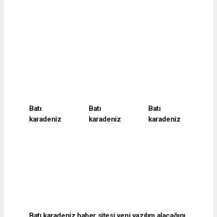
Batı
Batı
Batı
karadeniz
karadeniz
karadeniz
haber sitesi
haber sitesi
haber sitesi
yeni yazılım
yeni yazılım
yeni yazılım
alacağını
alacağını
alacağını
belirtti
belirtti
belirtti
Batı karadeniz haber sitesi yeni yazılım alacağını