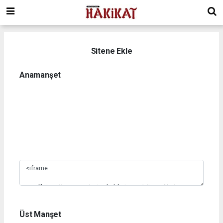
Sitene Ekle
Anamanşet
1
2
3
4
5
6
7
8
9
10
Üst Manşet