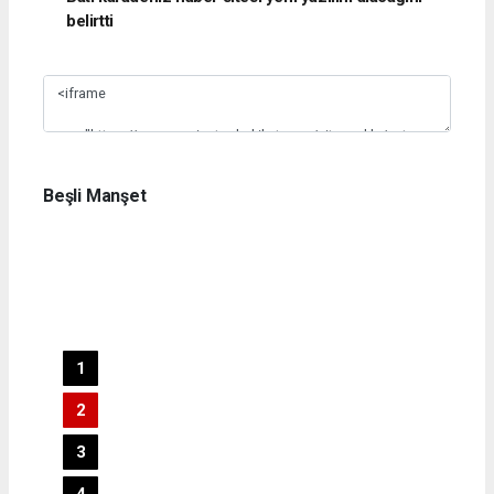
belirtti
Slide 1
Beşli Manşet
1
2
3
4