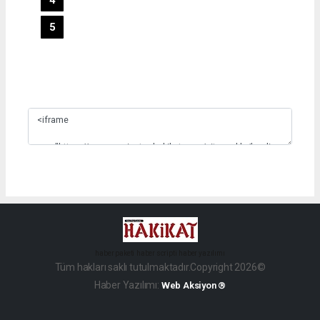
5
Slide 3
haber paketi
haber scripti
haber yazılımı
Tüm hakları saklı tutulmaktadır.Copyright 2026©
Haber Yazılımı:
Web Aksiyon ®