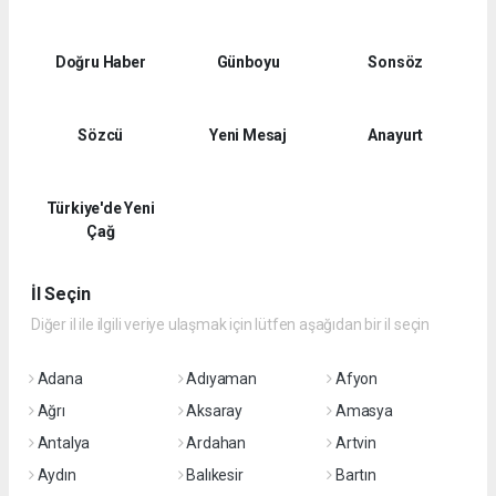
Doğru Haber
Günboyu
Sonsöz
Sözcü
Yeni Mesaj
Anayurt
Türkiye'de Yeni
Çağ
İl Seçin
Diğer il ile ilgili veriye ulaşmak için lütfen aşağıdan bir il seçin
Adana
Adıyaman
Afyon
Ağrı
Aksaray
Amasya
Antalya
Ardahan
Artvin
Aydın
Balıkesir
Bartın