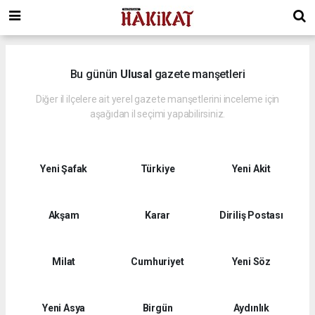
Bu günün
Ulusal
gazete manşetleri
Diğer il ilçelere ait yerel gazete manşetlerini inceleme için
aşağıdan il seçimi yapabilirsiniz.
Yeni Şafak
Türkiye
Yeni Akit
Akşam
Karar
Diriliş Postası
Milat
Cumhuriyet
Yeni Söz
Yeni Asya
Birgün
Aydınlık