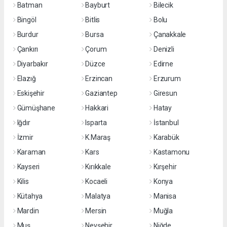
Batman
Bayburt
Bilecik
Bingöl
Bitlis
Bolu
Burdur
Bursa
Çanakkale
Çankırı
Çorum
Denizli
Diyarbakır
Düzce
Edirne
Elazığ
Erzincan
Erzurum
Eskişehir
Gaziantep
Giresun
Gümüşhane
Hakkari
Hatay
Iğdır
Isparta
İstanbul
İzmir
K.Maraş
Karabük
Karaman
Kars
Kastamonu
Kayseri
Kırıkkale
Kırşehir
Kilis
Kocaeli
Konya
Kütahya
Malatya
Manisa
Mardin
Mersin
Muğla
Muş
Nevşehir
Niğde