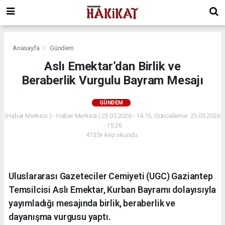
Anasayfa
Gündem
Aslı Emektar’dan Birlik ve
Beraberlik Vurgulu Bayram Mesajı
GÜNDEM
(Haber Merkezi ) - Haber Merkezi | 25.05.2026 - 14:15, Güncelleme: 25.05.2026
- 15:26
4135+ kez okundu.
Uluslararası Gazeteciler Cemiyeti (UGC) Gaziantep
Temsilcisi Aslı Emektar, Kurban Bayramı dolayısıyla
yayımladığı mesajında birlik, beraberlik ve
dayanışma vurgusu yaptı.