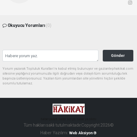
Okuyucu Yorumları
(0)
Gönder
Yorum yazarak Topluluk Kuralları’nı kabul etmiş bulunuyor ve gaziantephakikat.com
sitesine yaptığınız yorumunuzla ilgili doğrudan veya dolaylı tüm sorumluluğu tek
başınıza üstleniyorsunuz. Yazılan tüm yorumlardan site yönetimi hiçbir şekilde
sorumlu tutulamaz.
haber paketi
haber scripti
haber yazılımı
Tüm hakları saklı tutulmaktadır.Copyright 2026©
Haber Yazılımı:
Web Aksiyon ®