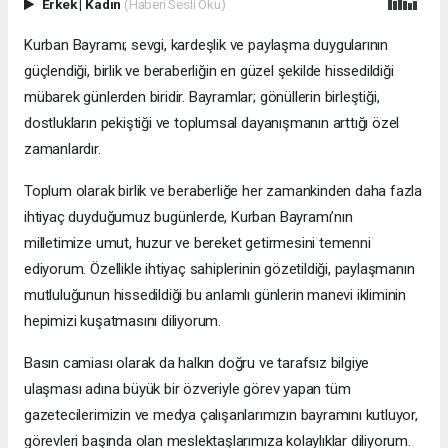
Erkek
|
Kadın
(Haberi Sesli Oku)
Kurban Bayramı; sevgi, kardeşlik ve paylaşma duygularının
güçlendiği, birlik ve beraberliğin en güzel şekilde hissedildiği
mübarek günlerden biridir. Bayramlar; gönüllerin birleştiği,
dostlukların pekiştiği ve toplumsal dayanışmanın arttığı özel
zamanlardır.
Toplum olarak birlik ve beraberliğe her zamankinden daha fazla
ihtiyaç duyduğumuz bugünlerde, Kurban Bayramı’nın
milletimize umut, huzur ve bereket getirmesini temenni
ediyorum. Özellikle ihtiyaç sahiplerinin gözetildiği, paylaşmanın
mutluluğunun hissedildiği bu anlamlı günlerin manevi ikliminin
hepimizi kuşatmasını diliyorum.
Basın camiası olarak da halkın doğru ve tarafsız bilgiye
ulaşması adına büyük bir özveriyle görev yapan tüm
gazetecilerimizin ve medya çalışanlarımızın bayramını kutluyor,
görevleri başında olan meslektaşlarımıza kolaylıklar diliyorum.