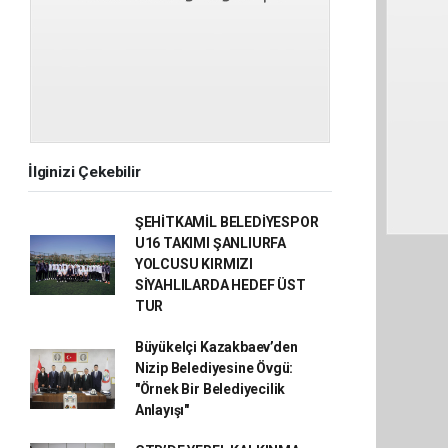
İlginizi Çekebilir
ŞEHİTKAMİL BELEDİYESPOR
U16 TAKIMI ŞANLIURFA
YOLCUSU KIRMIZI
SİYAHLILARDA HEDEF ÜST
TUR
Büyükelçi Kazakbaev’den
Nizip Belediyesine Övgü:
"Örnek Bir Belediyecilik
Anlayışı"