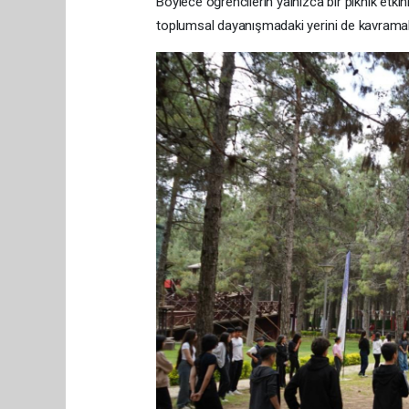
Böylece öğrencilerin yalnızca bir piknik etki
toplumsal dayanışmadaki yerini de kavramala