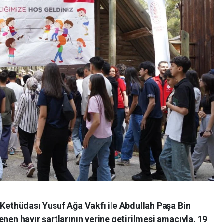
 Kethüdası Yusuf Ağa Vakfı ile Abdullah Paşa Bin
nen hayır şartlarının yerine getirilmesi amacıyla, 19