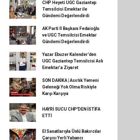
CHP Heyeti UGC Gaziantep
Temsilcisi Emektar ile
Gündemi Değerlendirdi
AK Parti İl Başkanı Fedaioğlu
ve UGC Temsilcisi Emektar
Gündemi Değerlendirdi
Yazar Ebuzer Kalender’den
UGC Gaziantep Temsilcisi Aslı
Emektar’a Ziyaret
SON DAKİKA | Asırlık Yemeni
Geleneği Yok Olma Riskiyle
Karşı Karşıya
HAYRİ SUCU CHP'DEN İSTİFA
ETTİ
El Sanatlarıyla Ünlü Bakırcılar
Çarşısı Yerli Yabancı