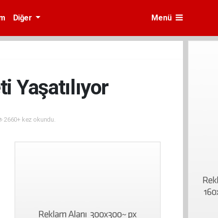
am
Diğer
Menü
i Yaşatılıyor
2660+ kez okundu.