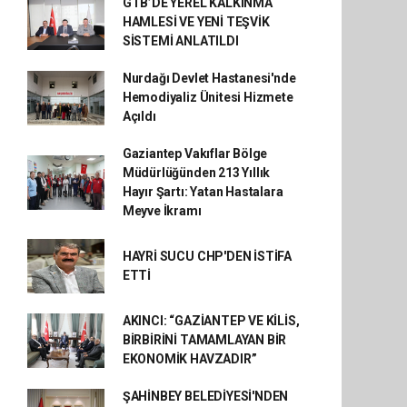
GTB’DE YEREL KALKINMA
HAMLESİ VE YENİ TEŞVİK
SİSTEMİ ANLATILDI
Nurdağı Devlet Hastanesi'nde
Hemodiyaliz Ünitesi Hizmete
Açıldı
Gaziantep Vakıflar Bölge
Müdürlüğünden 213 Yıllık
Hayır Şartı: Yatan Hastalara
Meyve İkramı
HAYRİ SUCU CHP'DEN İSTİFA
ETTİ
AKINCI: “GAZİANTEP VE KİLİS,
BİRBİRİNİ TAMAMLAYAN BİR
EKONOMİK HAVZADIR”
ŞAHİNBEY BELEDİYESİ'NDEN