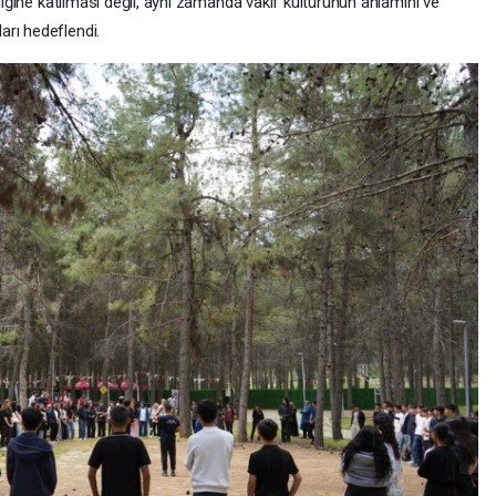
nliğine katılması değil, aynı zamanda vakıf kültürünün anlamını ve
rı hedeflendi.