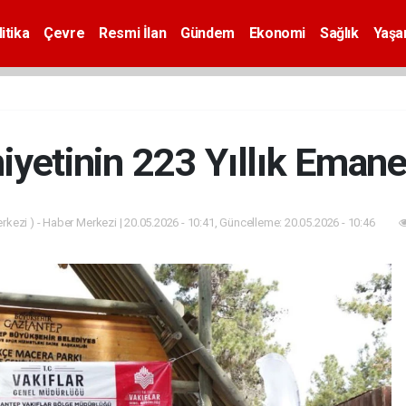
itika
Çevre
Resmi İlan
Gündem
Ekonomi
Sağlık
Yaş
yetinin 223 Yıllık Emanet
kezi ) - Haber Merkezi | 20.05.2026 - 10:41, Güncelleme: 20.05.2026 - 10:46