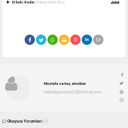
Erkek
|
Kadın
(Haberi Sesli Oku)
Mustafa sertaç emektar
hakikatgazetesi27@hotmail.com
Okuyucu Yorumları
(0)