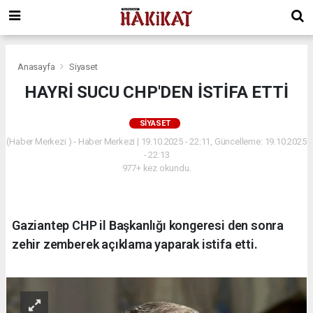
Anasayfa
Siyaset
HAYRİ SUCU CHP'DEN İSTİFA ETTİ
SIYASET
(Haber Merkezi ) - Haber Merkezi | 19.10.2025 - 22:11, Güncelleme: 19.10.2025
- 22:13
977+ kez okundu.
Gaziantep CHP il Başkanlığı kongeresi den sonra
zehir zemberek açıklama yaparak istifa etti.