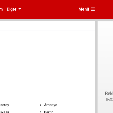
am
Diğer
Menü
saray
Amasya
lıkesir
Bartın