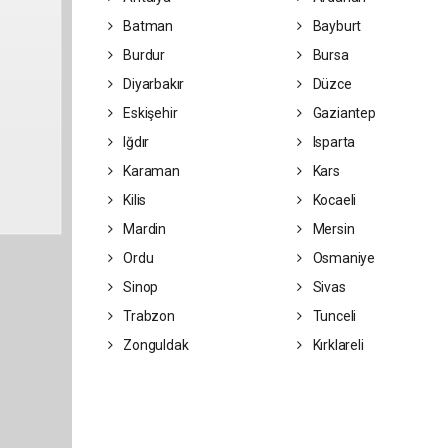
Batman
Bayburt
Burdur
Bursa
Diyarbakır
Düzce
Eskişehir
Gaziantep
Iğdır
Isparta
Karaman
Kars
Kilis
Kocaeli
Mardin
Mersin
Ordu
Osmaniye
Sinop
Sivas
Trabzon
Tunceli
Zonguldak
Kırklareli