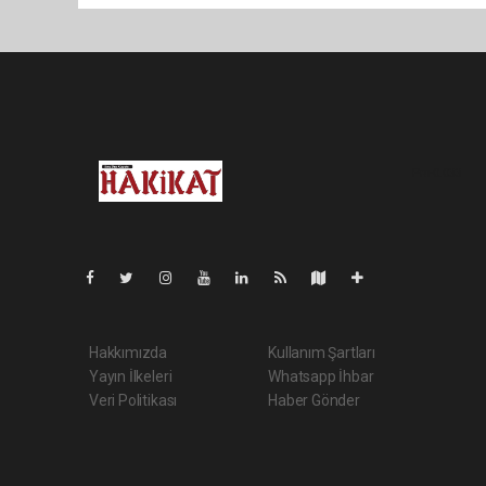
Pro-0.033
Hakkımızda
Kullanım Şartları
Yayın İlkeleri
Whatsapp İhbar
Veri Politikası
Haber Gönder