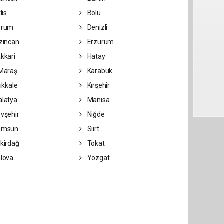
lis
Bolu
orum
Denizli
zincan
Erzurum
kkari
Hatay
Maraş
Karabük
rıkkale
Kırşehir
latya
Manisa
vşehir
Niğde
amsun
Siirt
kirdağ
Tokat
lova
Yozgat