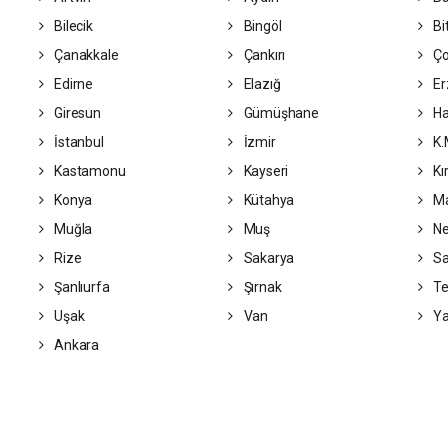
Bilecik
Bingöl
Bit
Çanakkale
Çankırı
Ç
Edirne
Elazığ
Er
Giresun
Gümüşhane
Ha
İstanbul
İzmir
K.
Kastamonu
Kayseri
Kı
Konya
Kütahya
Ma
Muğla
Muş
Ne
Rize
Sakarya
S
Şanlıurfa
Şırnak
Te
Uşak
Van
Ya
Ankara