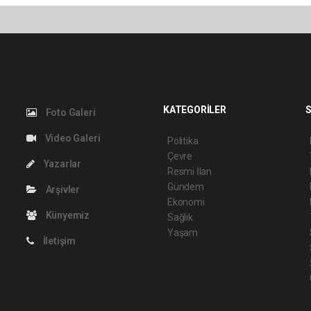
KATEGORİLER
S
Foto Galeri
Video Galeri
Politika
Çevre
Yazarlar
Resmi İlan
Gündem
Arşivler
Ekonomi
Künyemiz
Sağlık
Yaşam
İletişim