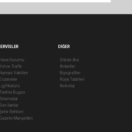
ERVİSLER
DİĞER
Hava Durumu
Sitede Ara
Yol ve Trafik
Anketler
Namaz Vakitleri
Biyografiler
Eczaneler
Rüya Tabirleri
Lig Fikstürü
Astroloji
Tarihte Bugün
Sinemalar
Seri İlanlar
Şehir Rehberi
Gazete Manşetleri