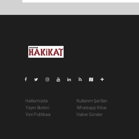
Pro-0.071
Hakkımızda
Kullanım Şartları
Yayın İlkeleri
Whatsapp İhbar
Veri Politikası
Haber Gönder