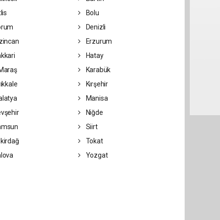
lis
Bolu
orum
Denizli
zincan
Erzurum
kkari
Hatay
Maraş
Karabük
rıkkale
Kırşehir
latya
Manisa
vşehir
Niğde
amsun
Siirt
kirdağ
Tokat
lova
Yozgat