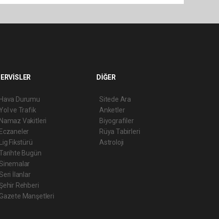
ERVİSLER
DİĞER
Hava Durumu
Sitede Ara
Yol ve Trafik
Anketler
Namaz Vakitleri
Biyografiler
Eczaneler
Rüya Tabirleri
Lig Fikstürü
Astroloji
Tarihte Bugün
Sinemalar
Seri İlanlar
Şehir Rehberi
Gazete Manşetleri