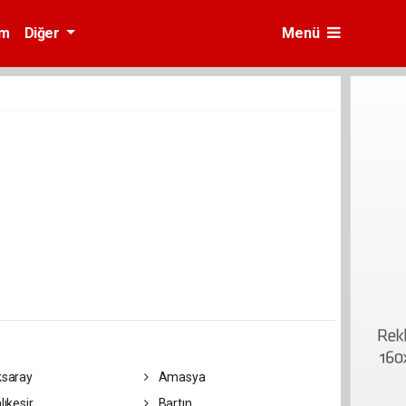
am
Diğer
Menü
saray
Amasya
lıkesir
Bartın