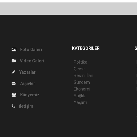
KATEGORİLER
S
Foto Galeri
Video Galeri
Politika
Çevre
Yazarlar
Resmi İlan
Gündem
Arşivler
Ekonomi
Künyemiz
Sağlık
Yaşam
İletişim