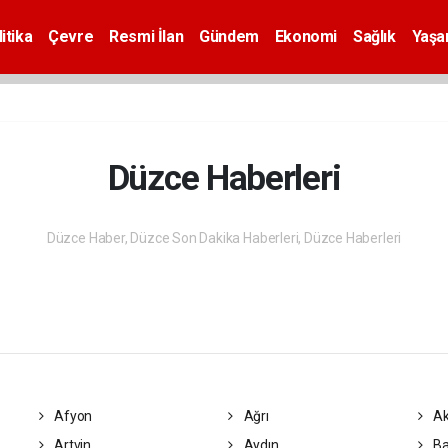
itika
Çevre
Resmi İlan
Gündem
Ekonomi
Sağlık
Yaş
Düzce Haberleri
Düzce Haber, Düzce Son Dakika Haberleri, Düzce Haberleri
Afyon
Ağrı
Ak
Artvin
Aydın
Ba