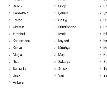
Bilecik
Bingöl
Bit
Çanakkale
Çankırı
Ç
Edirne
Elazığ
Er
Giresun
Gümüşhane
Ha
İstanbul
İzmir
K.
Kastamonu
Kayseri
Kı
Konya
Kütahya
Ma
Muğla
Muş
Ne
Rize
Sakarya
S
Şanlıurfa
Şırnak
Te
Uşak
Van
Ya
Ankara