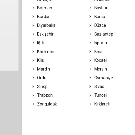
Batman
Bayburt
Burdur
Bursa
Diyarbakır
Düzce
Eskişehir
Gaziantep
Iğdır
Isparta
Karaman
Kars
Kilis
Kocaeli
Mardin
Mersin
Ordu
Osmaniye
Sinop
Sivas
Trabzon
Tunceli
Zonguldak
Kırklareli