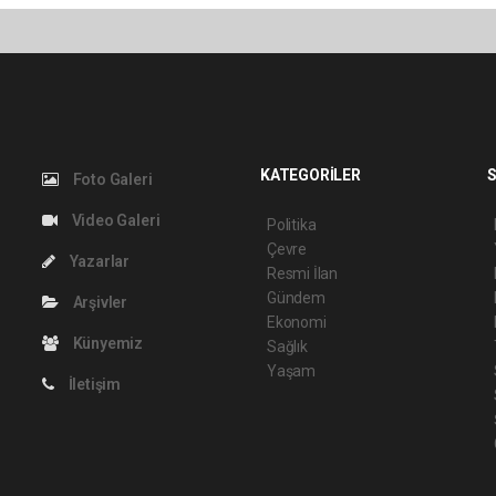
KATEGORİLER
S
Foto Galeri
Video Galeri
Politika
Çevre
Yazarlar
Resmi İlan
Gündem
Arşivler
Ekonomi
Künyemiz
Sağlık
Yaşam
İletişim