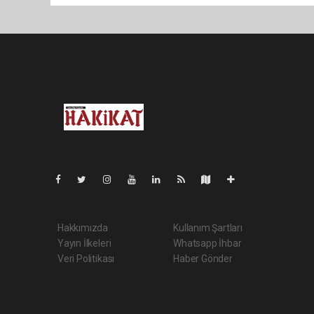
Pro-0.037
Hakkımızda
Kullanım Şartları
Yayın İlkeleri
Whatsapp İhbar
Veri Politikası
Haber Gönder