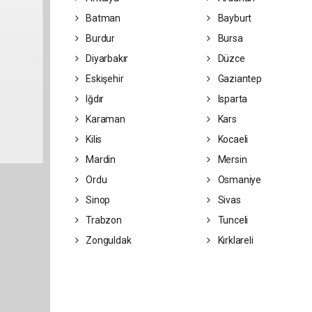
Batman
Bayburt
Burdur
Bursa
Diyarbakır
Düzce
Eskişehir
Gaziantep
Iğdır
Isparta
Karaman
Kars
Kilis
Kocaeli
Mardin
Mersin
Ordu
Osmaniye
Sinop
Sivas
Trabzon
Tunceli
Zonguldak
Kırklareli