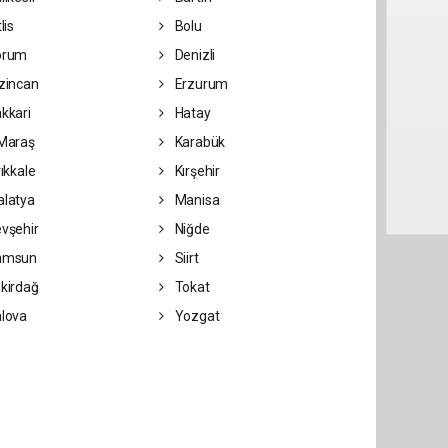
lis
Bolu
orum
Denizli
zincan
Erzurum
kkari
Hatay
Maraş
Karabük
rıkkale
Kırşehir
latya
Manisa
vşehir
Niğde
amsun
Siirt
kirdağ
Tokat
lova
Yozgat