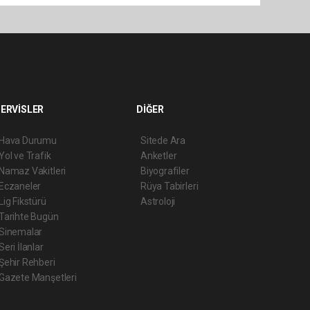
ERVİSLER
DİĞER
Hava Durumu
Sitede Ara
Yol ve Trafik
Anketler
Namaz Vakitleri
Biyografiler
Eczaneler
Rüya Tabirleri
Lig Fikstürü
Astroloji
Tarihte Bugün
Sinemalar
Seri İlanlar
Şehir Rehberi
Gazete Manşetleri