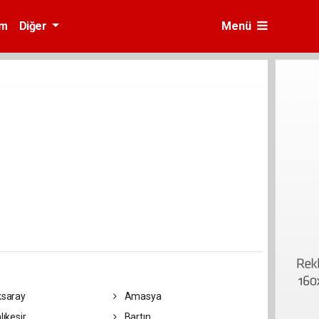
am
Diğer
Menü
saray
Amasya
lıkesir
Bartın