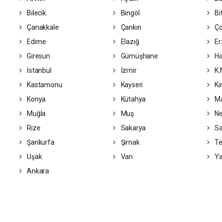
Bilecik
Bingöl
Bit
Çanakkale
Çankırı
Ç
Edirne
Elazığ
Er
Giresun
Gümüşhane
Ha
İstanbul
İzmir
K.
Kastamonu
Kayseri
Kı
Konya
Kütahya
Ma
Muğla
Muş
Ne
Rize
Sakarya
S
Şanlıurfa
Şırnak
Te
Uşak
Van
Ya
Ankara