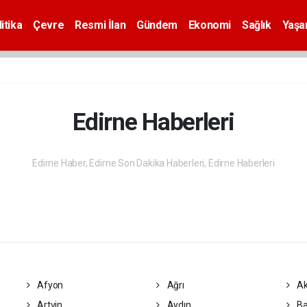
itika
Çevre
Resmi İlan
Gündem
Ekonomi
Sağlık
Yaş
Edirne Haberleri
Edirne Haber, Edirne Son Dakika Haberleri, Edirne Haberleri
Afyon
Ağrı
Ak
Artvin
Aydın
Ba