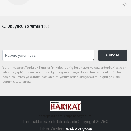
Okuyucu Yorumları
(0)
Gönder
Yorum yazarak Topluluk Kuralları’nı kabul etmiş bulunuyor ve gaziantephakikat.com
sitesine yaptığınız yorumunuzla ilgili doğrudan veya dolaylı tüm sorumluluğu tek
başınıza üstleniyorsunuz. Yazılan tüm yorumlardan site yönetimi hiçbir şekilde
sorumlu tutulamaz.
haber paketi
haber scripti
haber yazılımı
Tüm hakları saklı tutulmaktadır.Copyright 2026©
Haber Yazılımı:
Web Aksiyon ®