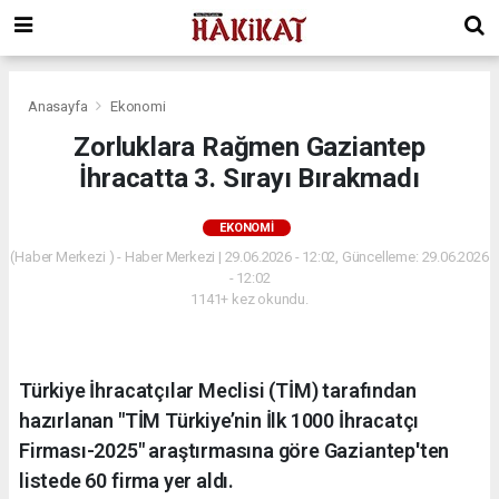
Anasayfa
Ekonomi
Zorluklara Rağmen Gaziantep
İhracatta 3. Sırayı Bırakmadı
EKONOMI
(Haber Merkezi ) - Haber Merkezi | 29.06.2026 - 12:02, Güncelleme: 29.06.2026
- 12:02
1141+ kez okundu.
Türkiye İhracatçılar Meclisi (TİM) tarafından
hazırlanan "TİM Türkiye’nin İlk 1000 İhracatçı
Firması-2025" araştırmasına göre Gaziantep'ten
listede 60 firma yer aldı.