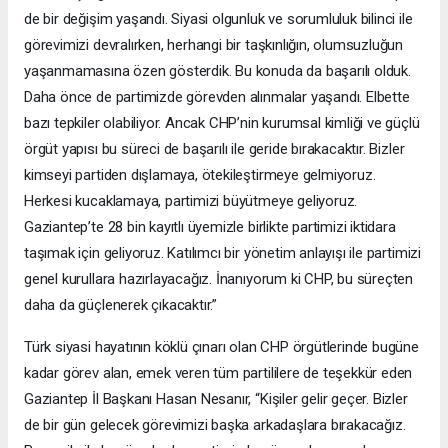
de bir değişim yaşandı. Siyasi olgunluk ve sorumluluk bilinci ile
görevimizi devralırken, herhangi bir taşkınlığın, olumsuzluğun
yaşanmamasına özen gösterdik. Bu konuda da başarılı olduk.
Daha önce de partimizde görevden alınmalar yaşandı. Elbette
bazı tepkiler olabiliyor. Ancak CHP’nin kurumsal kimliği ve güçlü
örgüt yapısı bu süreci de başarılı ile geride bırakacaktır. Bizler
kimseyi partiden dışlamaya, ötekileştirmeye gelmiyoruz.
Herkesi kucaklamaya, partimizi büyütmeye geliyoruz.
Gaziantep’te 28 bin kayıtlı üyemizle birlikte partimizi iktidara
taşımak için geliyoruz. Katılımcı bir yönetim anlayışı ile partimizi
genel kurullara hazırlayacağız. İnanıyorum ki CHP, bu süreçten
daha da güçlenerek çıkacaktır.”
Türk siyasi hayatının köklü çınarı olan CHP örgütlerinde bugüne
kadar görev alan, emek veren tüm partililere de teşekkür eden
Gaziantep İl Başkanı Hasan Nesanır, “Kişiler gelir geçer. Bizler
de bir gün gelecek görevimizi başka arkadaşlara bırakacağız.