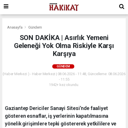
Anasayfa
Gündem
SON DAKİKA | Asırlık Yemeni
Geleneği Yok Olma Riskiyle Karşı
Karşıya
GÜNDEM
(Haber Merkezi ) - Haber Merkezi | 08.06.2026 - 11:48, Güncelleme: 08.06.2026
- 11:55
1942+ kez okundu.
Gaziantep Dericiler Sanayi Sitesi’nde faaliyet
gösteren esnaflar, iş yerlerinin kapatılmasına
yönelik girişimlere tepki göstererek yetkililere ve