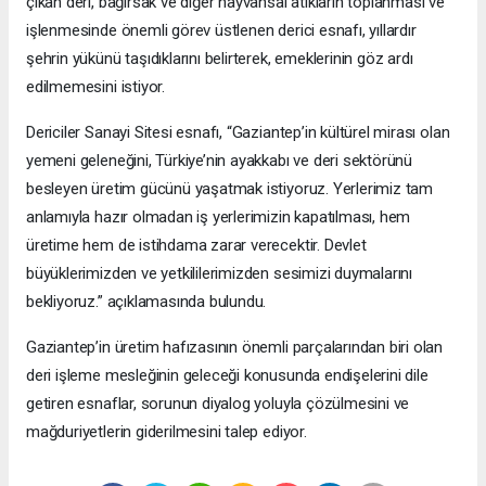
çıkan deri, bağırsak ve diğer hayvansal atıkların toplanması ve
işlenmesinde önemli görev üstlenen derici esnafı, yıllardır
şehrin yükünü taşıdıklarını belirterek, emeklerinin göz ardı
edilmemesini istiyor.
Dericiler Sanayi Sitesi esnafı, “Gaziantep’in kültürel mirası olan
yemeni geleneğini, Türkiye’nin ayakkabı ve deri sektörünü
besleyen üretim gücünü yaşatmak istiyoruz. Yerlerimiz tam
anlamıyla hazır olmadan iş yerlerimizin kapatılması, hem
üretime hem de istihdama zarar verecektir. Devlet
büyüklerimizden ve yetkililerimizden sesimizi duymalarını
bekliyoruz.” açıklamasında bulundu.
Gaziantep’in üretim hafızasının önemli parçalarından biri olan
deri işleme mesleğinin geleceği konusunda endişelerini dile
getiren esnaflar, sorunun diyalog yoluyla çözülmesini ve
mağduriyetlerin giderilmesini talep ediyor.