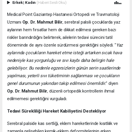
Erkek
|
Kadın
(Haberi Sesli Oku)
Medical Point Gaziantep Hastanesi Ortopedi ve Travmatoloji
Uzmanı
Op. Dr. Mahmut Bilir
, serebral palsili çocuklarda yaz
aylarının hem fırsatlar hem de dikkat edilmesi gereken bazı
riskler barındırdığını belirterek, ailelerin tedavi sürecini tatil
döneminde de aynı özenle sürdürmesi gerektiğini söyledi. "
Yaz
aylarında çocukların hareket etme isteği artarken sıcak hava
nedeniyle kas yorgunluğu ve sıvı kaybı daha belirgin hale
gelebiliyor. Bu nedenle egzersizlerin günün serin saatlerinde
yapılması, yeterli sıvı tüketiminin sağlanması ve çocukların
genel durumunun yakından takip edilmesi önemlidir.
" diyen
Op. Dr. Mahmut Bilir
, düzenli ortopedik kontrollerin ihmal
edilmemesi gerektiğini vurguladı.
Tedavi Sürekliliği Hareket Kabiliyetini Destekliyor
Serebral palside kas sertliği, eklem hareketlerinde kısıtlılık ve
zamanla gelişebilen kemik-eklem deformitelerinin erken