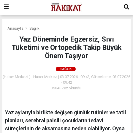
Anasayfa
Sağlık
Yaz Döneminde Egzersiz, Sıvı
Tüketimi ve Ortopedik Takip Büyük
Önem Taşıyor
SAĞLIK
(Haber Merkezi ) - Haber Merkezi | 03.07.2026 - 09:42, Güncelleme: 03.07.2026
- 09:42
3564+ kez okundu.
Yaz aylarıyla birlikte değişen günlük rutinler ve tatil
planları, serebral palsili çocukların tedavi
süreçlerinin de aksamasına neden olabiliyor. Oysa