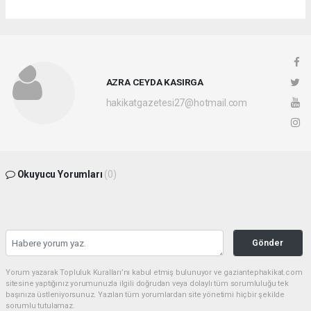
AZRA CEYDA KASIRGA
hakikatgazetesi27@hotmail.com
Okuyucu Yorumları
(0)
Gönder
Yorum yazarak Topluluk Kuralları’nı kabul etmiş bulunuyor ve gaziantephakikat.com
sitesine yaptığınız yorumunuzla ilgili doğrudan veya dolaylı tüm sorumluluğu tek
başınıza üstleniyorsunuz. Yazılan tüm yorumlardan site yönetimi hiçbir şekilde
sorumlu tutulamaz.