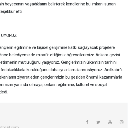
enin heyecanını yaşadıklarını belirterek kendilerine bu imkanı sunan
eşekkür etti.
UTUYORUZ
çlerin eğitimine ve kişisel gelişimine katkı sağlayacak projelere
e önce belediyemizde misafir ettiğimiz öğrencilerimize Ankara gezisi
tirmenin mutluluğunu yaşıyoruz. Gençlerimizin ülkemizin tarihini
edakarlıklarla kurulduğunu daha iyi anlamalarını istiyoruz. Anıtkabir’i,
ekanlarını ziyaret eden gençlerimizin bu geziden önemli kazanımlarla
imizin yanında olmaya, onların eğitimine, kültürel ve sosyal
dedi.
otmail.com