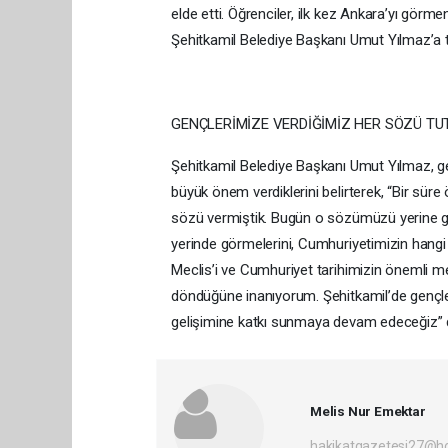
elde etti. Öğrenciler, ilk kez Ankara’yı görm
Şehitkamil Belediye Başkanı Umut Yılmaz’a t
GENÇLERİMİZE VERDİĞİMİZ HER SÖZÜ T
Şehitkamil Belediye Başkanı Umut Yılmaz, gen
büyük önem verdiklerini belirterek, “Bir sür
sözü vermiştik. Bugün o sözümüzü yerine ge
yerinde görmelerini, Cumhuriyetimizin hangi f
Meclis’i ve Cumhuriyet tarihimizin önemli m
döndüğüne inanıyorum. Şehitkamil’de gençler
gelişimine katkı sunmaya devam edeceğiz” 
Melis Nur Emektar
hakikatgazetesi27@h