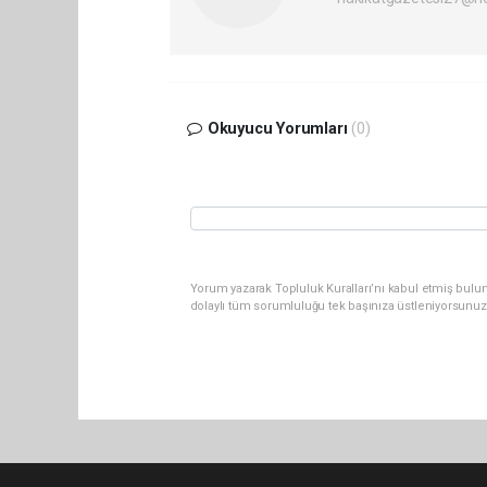
Okuyucu Yorumları
(0)
Yorum yazarak Topluluk Kuralları’nı kabul etmiş bulu
dolaylı tüm sorumluluğu tek başınıza üstleniyorsunuz