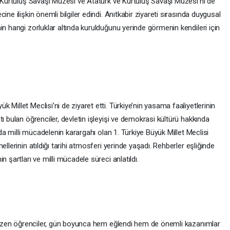
n Kurtuluş Savaşı Müzesi ve Atatürk ve Kurtuluş Savaşı Müzesi’ni de
ne ilişkin önemli bilgiler edindi. Anıtkabir ziyareti sırasında duygusal
in hangi zorluklar altında kurulduğunu yerinde görmenin kendileri için
Millet Meclisi’ni de ziyaret etti. Türkiye’nin yasama faaliyetlerinin
ı bulan öğrenciler, devletin işleyişi ve demokrasi kültürü hakkında
nda milli mücadelenin karargahı olan 1. Türkiye Büyük Millet Meclisi
llerinin atıldığı tarihi atmosferi yerinde yaşadı. Rehberler eşliğinde
 şartları ve milli mücadele süreci anlatıldı.
a gezen öğrenciler, gün boyunca hem eğlendi hem de önemli kazanımlar