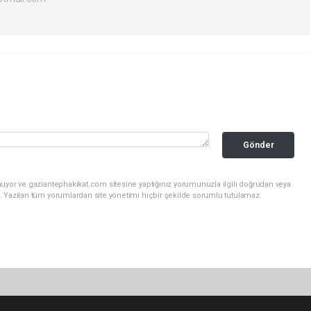
Gönder
nuyor ve gaziantephakikat.com sitesine yaptığınız yorumunuzla ilgili doğrudan veya
. Yazılan tüm yorumlardan site yönetimi hiçbir şekilde sorumlu tutulamaz.