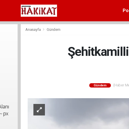
Pol
Anasayfa
Gündem
Şehitkamilli
(Haber Mer
Gündem