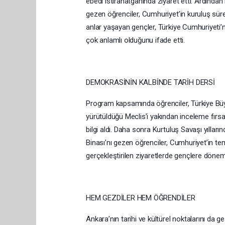
ebedi istirahatgahında ziyaret etti. Ardında
gezen öğrenciler, Cumhuriyet’in kuruluş süreci
anlar yaşayan gençler, Türkiye Cumhuriyeti’n
çok anlamlı olduğunu ifade etti.
DEMOKRASİNİN KALBİNDE TARİH DERSİ
Program kapsamında öğrenciler, Türkiye Büyük 
yürütüldüğü Meclis’i yakından inceleme fırsat
bilgi aldı. Daha sonra Kurtuluş Savaşı yılları
Binası’nı gezen öğrenciler, Cumhuriyet’in teme
gerçekleştirilen ziyaretlerde gençlere dönemin
HEM GEZDİLER HEM ÖĞRENDİLER
Ankara’nın tarihi ve kültürel noktalarını d