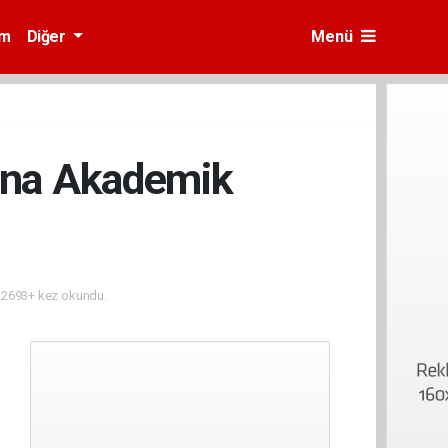
am
Diğer
Menü
ına Akademik
2693+ kez okundu.