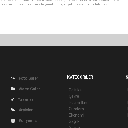
. Yazılan tüm yorumlardan site yönetimi hiçbir şekilde sorumlu tutulamaz.
KATEGORİLER
S
Foto Galeri
Video Galeri
Politika
Çevre
Yazarlar
Resmi İlan
Gündem
Arşivler
Ekonomi
Künyemiz
Sağlık
Yaşam