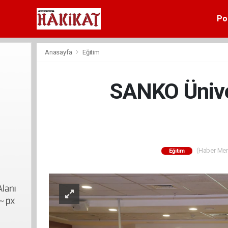
Pol
Anasayfa
Eğitim
SANKO Ünive
(Haber Merk
Eğitim