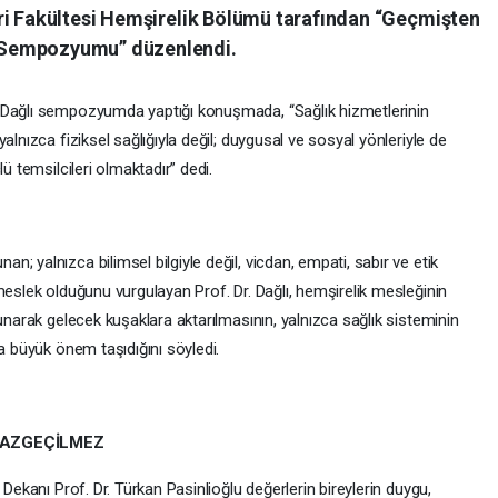
ri Fakültesi Hemşirelik Bölümü tarafından “Geçmişten
 Sempozyumu” düzenlendi.
 Dağlı sempozyumda yaptığı konuşmada, “Sağlık hizmetlerinin
alnızca fiziksel sağlığıyla değil; duygusal ve sosyal yönleriyle de
ü temsilcileri olmaktadır” dedi.
; yalnızca bilimsel bilgiyle değil, vicdan, empati, sabır ve etik
meslek olduğunu vurgulayan Prof. Dr. Dağlı, hemşirelik mesleğinin
runarak gelecek kuşaklara aktarılmasının, yalnızca sağlık sisteminin
da büyük önem taşıdığını söyledi.
 VAZGEÇİLMEZ
 Dekanı Prof. Dr. Türkan Pasinlioğlu değerlerin bireylerin duygu,