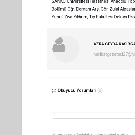
SANKO Üniversitesi Hastanesi Anadolu Topla
Bölümü Öğr. Elemanı Arş. Gör. Zülal Alpasla
Yusuf Ziya Yıldırım, Tıp Fakültesi Dekanı Prof
AZRA CEYDA KASIRG
hakikatgazetesi27@h
Okuyucu Yorumları
(0)
Yorum yazarak Topluluk Kuralları’nı kabul etmiş bulu