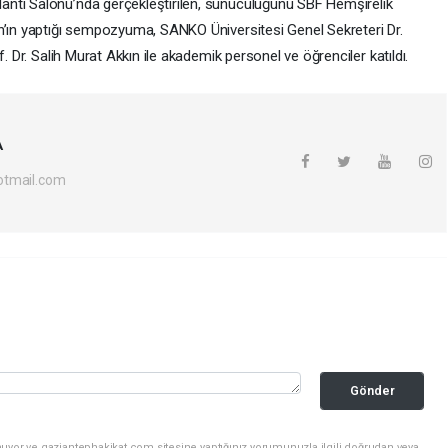
ntı Salonu’nda gerçekleştirilen, sunuculuğunu SBF Hemşirelik
n’ın yaptığı sempozyuma, SANKO Üniversitesi Genel Sekreteri Dr.
. Dr. Salih Murat Akkın ile akademik personel ve öğrenciler katıldı.
A
otmail.com
Gönder
nuyor ve gaziantephakikat.com sitesine yaptığınız yorumunuzla ilgili doğrudan veya