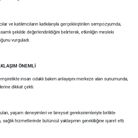
ar ve katılımcıların katkılarıyla gerçekleştirilen sempozyumda,
mlı şekilde değerlendirildiğini belirterek, etkinliğin mesleki
uğunu vurguladı.
AKLAŞIM ÖNEMLİ
 hemşirelikte insan odaklı bakım anlayışını merkeze alan sunumunda,
erine dikkat çekti.
guları, yaşam deneyimleri ve bireysel gereksinimleriyle birlikte
ağlık hizmetlerinde bütüncül yaklaşımın gerekliliğine işaret etti.