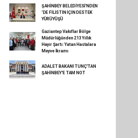
ŞAHİNBEY BELEDİYESİ'NDEN
’DE FİLİSTİN İÇİN DESTEK
YÜRÜYÜŞÜ
Gaziantep Vakıflar Bölge
Müdürlüğünden 213 Yıllık
Hayır Şartı: Yatan Hastalara
Meyve İkramı
ADALET BAKANI TUNÇ'TAN
ŞAHİNBEY'E TAM NOT