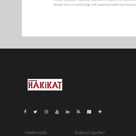
dolaylı tüm sorumluluğu tek başınıza üstleniyorsunuz
Pro-0.075
Hakkımızda
Kullanım Şartları