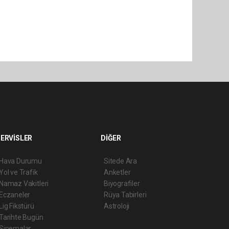
ERVİSLER
DİĞER
Hava Durumu
Sitede Ara
Yol ve Trafik
Anketler
Namaz Vakitleri
Biyografiler
Eczaneler
Rüya Tabirleri
Lig Fikstürü
Astroloji
Tarihte Bugün
Sinemalar