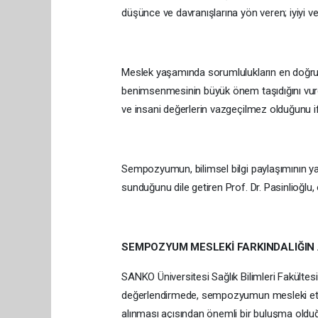
düşünce ve davranışlarına yön veren; iyiyi ve
Meslek yaşamında sorumlulukların en doğru şe
benimsenmesinin büyük önem taşıdığını vurgul
ve insani değerlerin vazgeçilmez olduğunu if
Sempozyumun, bilimsel bilgi paylaşımının ya
sunduğunu dile getiren Prof. Dr. Pasinlioğl
SEMPOZYUM MESLEKİ FARKINDALIĞIN 
SANKO Üniversitesi Sağlık Bilimleri Fakültes
değerlendirmede, sempozyumun mesleki etik
alınması açısından önemli bir buluşma olduğu