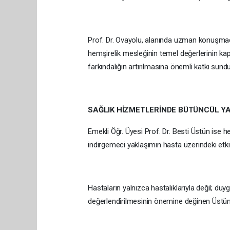
Prof. Dr. Ovayolu, alanında uzman konuşmacıl
hemşirelik mesleğinin temel değerlerinin kapsa
farkındalığın artırılmasına önemli katkı sund
SAĞLIK HİZMETLERİNDE BÜTÜNCÜL Y
Emekli Öğr. Üyesi Prof. Dr. Besti Üstün ise
indirgemeci yaklaşımın hasta üzerindeki etkil
Hastaların yalnızca hastalıklarıyla değil; duy
değerlendirilmesinin önemine değinen Üstün, s