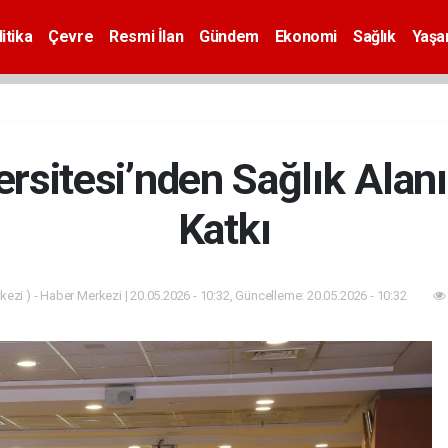
itika
Çevre
Resmi İlan
Gündem
Ekonomi
Sağlık
Yaş
rsitesi’nden Sağlık Alan
Katkı
ezi ) - Haber Merkezi | 20.05.2026 - 10:32, Güncelleme: 20.05.2026 - 10:32