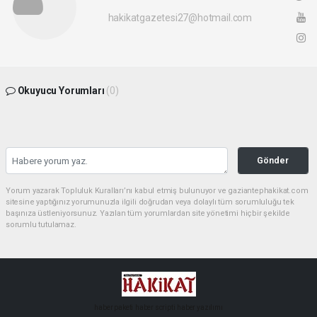
hakikatgazetesi27@hotmail.com
Okuyucu Yorumları
(0)
Gönder
Yorum yazarak Topluluk Kuralları’nı kabul etmiş bulunuyor ve gaziantephakikat.com
sitesine yaptığınız yorumunuzla ilgili doğrudan veya dolaylı tüm sorumluluğu tek
başınıza üstleniyorsunuz. Yazılan tüm yorumlardan site yönetimi hiçbir şekilde
sorumlu tutulamaz.
haber paketi
haber scripti
haber yazılımı