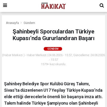
Anasayfa
Gündem
Şahinbeyli Sporculardan Türkiye
Kupası’nda Gururlandıran Başarı
GÜNDEM
(Haber Merkezi ) - Haber Merkezi | 24.06.2026 - 15:57, Güncelleme: 24.06.2026
- 15:57
1579+ kez okundu.
Şahinbey Belediye Spor Kulübü Güreş Takımı,
Sivas’ta düzenlenen U17 Yeşilay Türkiye Kupası’nda
elde ettiği derecelerle önemli bir başarıya imza attı.
Takım halinde Türkiye Şampiyonu olan Şahinbeyli