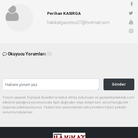
Perihan KASIRGA
hakikatgazetesi27@hotmail.com
Okuyucu Yorumları
(0)
Gönder
Yorum yazarak Topluluk Kuralları’nı kabul etmiş bulunuyor ve gaziantephakikat.com
sitesine yaptığınız yorumunuzla ilgili doğrudan veya dolaylı tüm sorumluluğu tek
başınıza üstleniyorsunuz. Yazılan tüm yorumlardan site yönetimi hiçbir şekilde
sorumlu tutulamaz.