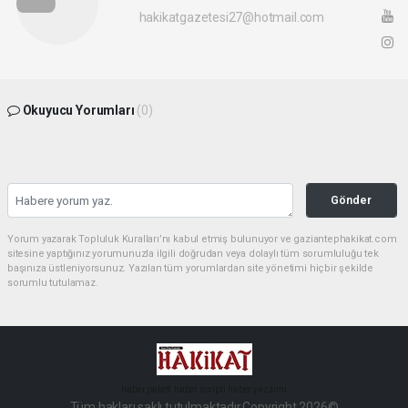
hakikatgazetesi27@hotmail.com
Okuyucu Yorumları
(0)
Gönder
Yorum yazarak Topluluk Kuralları’nı kabul etmiş bulunuyor ve gaziantephakikat.com
sitesine yaptığınız yorumunuzla ilgili doğrudan veya dolaylı tüm sorumluluğu tek
başınıza üstleniyorsunuz. Yazılan tüm yorumlardan site yönetimi hiçbir şekilde
sorumlu tutulamaz.
haber paketi
haber scripti
haber yazılımı
Tüm hakları saklı tutulmaktadır.Copyright 2026©