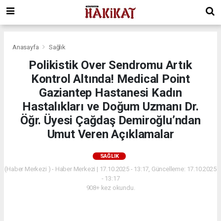
Anasayfa
Sağlık
Polikistik Over Sendromu Artık
Kontrol Altında! Medical Point
Gaziantep Hastanesi Kadın
Hastalıkları ve Doğum Uzmanı Dr.
Öğr. Üyesi Çağdaş Demiroğlu’ndan
Umut Veren Açıklamalar
SAĞLIK
(Haber Merkezi ) - Haber Merkezi | 17.10.2025 - 13:17, Güncelleme: 17.10.2025
- 13:17
908+ kez okundu.