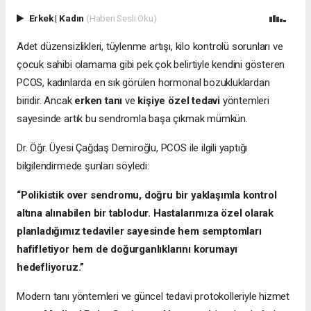
Erkek
|
Kadın
(Haberi Sesli Oku)
Adet düzensizlikleri, tüylenme artışı, kilo kontrolü sorunları ve
çocuk sahibi olamama gibi pek çok belirtiyle kendini gösteren
PCOS, kadınlarda en sık görülen hormonal bozukluklardan
biridir. Ancak
erken tanı
ve
kişiye özel tedavi
yöntemleri
sayesinde artık bu sendromla başa çıkmak mümkün.
Dr. Öğr. Üyesi Çağdaş Demiroğlu, PCOS ile ilgili yaptığı
bilgilendirmede şunları söyledi:
“Polikistik over sendromu, doğru bir yaklaşımla kontrol
altına alınabilen bir tablodur. Hastalarımıza özel olarak
planladığımız tedaviler sayesinde hem semptomları
hafifletiyor hem de doğurganlıklarını korumayı
hedefliyoruz.”
Modern tanı yöntemleri ve güncel tedavi protokolleriyle hizmet