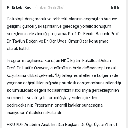
Erkek
|
Kadın
(Haberi Sesli Oku)
Psikolojik danışmanlık ve rehberlik alanının geçmişten bugüne
gelişimi, güncel yaklaşımları ve geleceğe yönelik dönüşüm
süreçlerinin ele alındığı programa; Prof. Dr. Feride Bacanlı, Prof.
Dr. Tayfun Doğan ve Dr. Öğr. Üyesi Ömer Özer konuşmacı
olarak katıldı.
Programın açılışında konuşan HKÜ Eğitim Fakültesi Dekanı
Prof. Dr. Latife Özaydın, günümüzün hızla değişen toplumsal
koşullarına dikkat çekerek; “Dijitalleşme, afetler ve bölgemizde
yaşanan değişiklikler ışığında psikolojik danışmanların üstlendiği
sorumlulukları; değerli hocalarımızın katkılarıyla gerçekleştirilen
seminerler ve atölyeler aracılığıyla yeniden gözden
geçireceksiniz. Programın önemli katkılar sunacağına
inanıyorum” ifadelerini kullandı.
HKÜ PDR Anabilim Anabilim Dalı Başkanı Dr. Öğr. Üyesi Ahmet