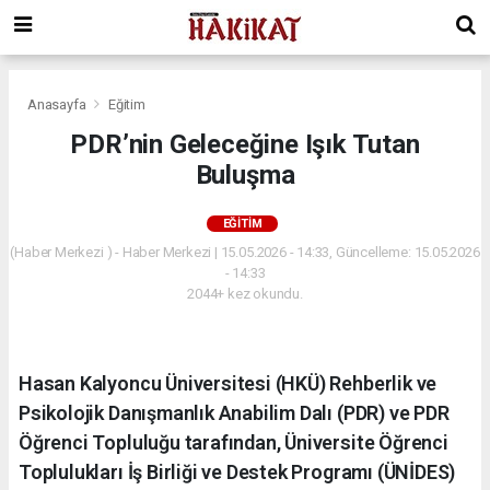
Anasayfa
Eğitim
PDR’nin Geleceğine Işık Tutan
Buluşma
EĞITIM
(Haber Merkezi ) - Haber Merkezi | 15.05.2026 - 14:33, Güncelleme: 15.05.2026
- 14:33
2044+ kez okundu.
Hasan Kalyoncu Üniversitesi (HKÜ) Rehberlik ve
Psikolojik Danışmanlık Anabilim Dalı (PDR) ve PDR
Öğrenci Topluluğu tarafından, Üniversite Öğrenci
Toplulukları İş Birliği ve Destek Programı (ÜNİDES)