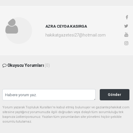
AZRA CEYDA KASIRGA
hakikatgazetesi27@hotmail.com
Okuyucu Yorumları
(0)
Gönder
Yorum yazarak Topluluk Kuralları’nı kabul etmiş bulunuyor ve gaziantephakikat.com
sitesine yaptığınız yorumunuzla ilgili doğrudan veya dolaylı tüm sorumluluğu tek
başınıza üstleniyorsunuz. Yazılan tüm yorumlardan site yönetimi hiçbir şekilde
sorumlu tutulamaz.