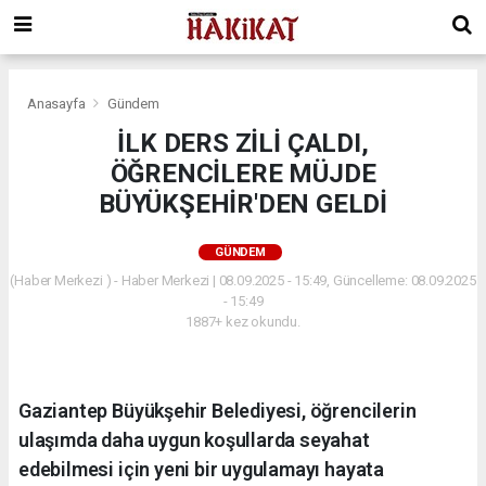
Anasayfa
Gündem
İLK DERS ZİLİ ÇALDI,
ÖĞRENCİLERE MÜJDE
BÜYÜKŞEHİR'DEN GELDİ
GÜNDEM
(Haber Merkezi ) - Haber Merkezi | 08.09.2025 - 15:49, Güncelleme: 08.09.2025
- 15:49
1887+ kez okundu.
Gaziantep Büyükşehir Belediyesi, öğrencilerin
ulaşımda daha uygun koşullarda seyahat
edebilmesi için yeni bir uygulamayı hayata