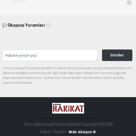
Okuyucu Yorumları
(0)
Gönder
Yorum yazarak Topluluk Kuralları’nı kabul etmiş bulunuyor ve gaziantephakikat.com
sitesine yaptığınız yorumunuzla ilgili doğrudan veya dolaylı tüm sorumluluğu tek
başınıza üstleniyorsunuz. Yazılan tüm yorumlardan site yönetimi hiçbir şekilde
sorumlu tutulamaz.
haber paketi
haber scripti
haber yazılımı
Tüm hakları saklı tutulmaktadır.Copyright 2026©
Haber Yazılımı:
Web Aksiyon ®