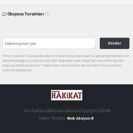
Okuyucu Yorumları
(0)
Gönder
Yorum yazarak Topluluk Kuralları’nı kabul etmiş bulunuyor ve gaziantephakikat.com
sitesine yaptığınız yorumunuzla ilgili doğrudan veya dolaylı tüm sorumluluğu tek
başınıza üstleniyorsunuz. Yazılan tüm yorumlardan site yönetimi hiçbir şekilde
sorumlu tutulamaz.
haber paketi
haber scripti
haber yazılımı
Tüm hakları saklı tutulmaktadır.Copyright 2026©
Haber Yazılımı:
Web Aksiyon ®