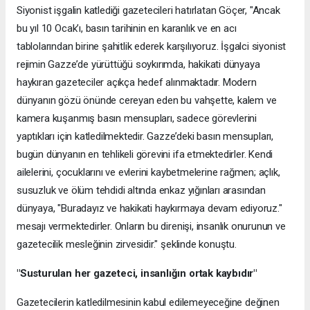
Siyonist işgalin katlediği gazetecileri hatırlatan Göçer, "Ancak
bu yıl 10 Ocak’ı, basın tarihinin en karanlık ve en acı
tablolarından birine şahitlik ederek karşılıyoruz. İşgalci siyonist
rejimin Gazze’de yürüttüğü soykırımda, hakikati dünyaya
haykıran gazeteciler açıkça hedef alınmaktadır. Modern
dünyanın gözü önünde cereyan eden bu vahşette, kalem ve
kamera kuşanmış basın mensupları, sadece görevlerini
yaptıkları için katledilmektedir. Gazze’deki basın mensupları,
bugün dünyanın en tehlikeli görevini ifa etmektedirler. Kendi
ailelerini, çocuklarını ve evlerini kaybetmelerine rağmen; açlık,
susuzluk ve ölüm tehdidi altında enkaz yığınları arasından
dünyaya, "Buradayız ve hakikati haykırmaya devam ediyoruz."
mesajı vermektedirler. Onların bu direnişi, insanlık onurunun ve
gazetecilik mesleğinin zirvesidir." şeklinde konuştu.
"Susturulan her gazeteci, insanlığın ortak kaybıdır"
Gazetecilerin katledilmesinin kabul edilemeyeceğine değinen