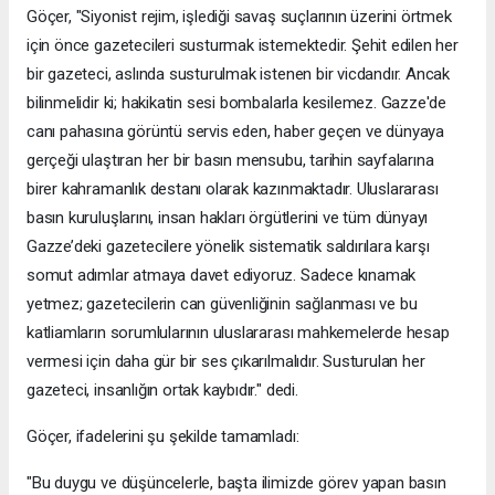
Göçer, "Siyonist rejim, işlediği savaş suçlarının üzerini örtmek
için önce gazetecileri susturmak istemektedir. Şehit edilen her
bir gazeteci, aslında susturulmak istenen bir vicdandır. Ancak
bilinmelidir ki; hakikatin sesi bombalarla kesilemez. Gazze'de
canı pahasına görüntü servis eden, haber geçen ve dünyaya
gerçeği ulaştıran her bir basın mensubu, tarihin sayfalarına
birer kahramanlık destanı olarak kazınmaktadır. Uluslararası
basın kuruluşlarını, insan hakları örgütlerini ve tüm dünyayı
Gazze’deki gazetecilere yönelik sistematik saldırılara karşı
somut adımlar atmaya davet ediyoruz. Sadece kınamak
yetmez; gazetecilerin can güvenliğinin sağlanması ve bu
katliamların sorumlularının uluslararası mahkemelerde hesap
vermesi için daha gür bir ses çıkarılmalıdır. Susturulan her
gazeteci, insanlığın ortak kaybıdır." dedi.
Göçer, ifadelerini şu şekilde tamamladı:
"Bu duygu ve düşüncelerle, başta ilimizde görev yapan basın