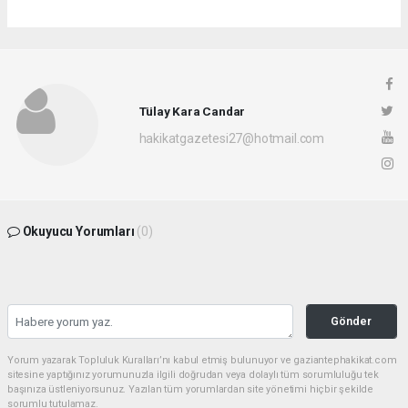
Tülay Kara Candar
hakikatgazetesi27@hotmail.com
Okuyucu Yorumları
(0)
Gönder
Yorum yazarak Topluluk Kuralları’nı kabul etmiş bulunuyor ve gaziantephakikat.com
sitesine yaptığınız yorumunuzla ilgili doğrudan veya dolaylı tüm sorumluluğu tek
başınıza üstleniyorsunuz. Yazılan tüm yorumlardan site yönetimi hiçbir şekilde
sorumlu tutulamaz.