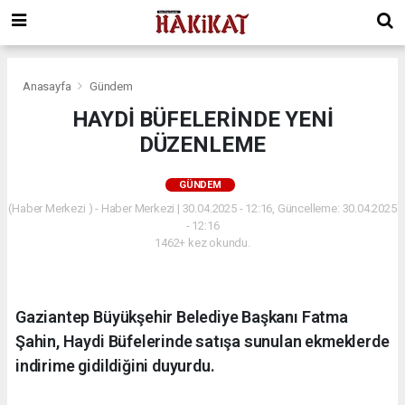
Anasayfa
Gündem
HAYDİ BÜFELERİNDE YENİ
DÜZENLEME
GÜNDEM
(Haber Merkezi ) - Haber Merkezi | 30.04.2025 - 12:16, Güncelleme: 30.04.2025
- 12:16
1462+ kez okundu.
Gaziantep Büyükşehir Belediye Başkanı Fatma
Şahin, Haydi Büfelerinde satışa sunulan ekmeklerde
indirime gidildiğini duyurdu.