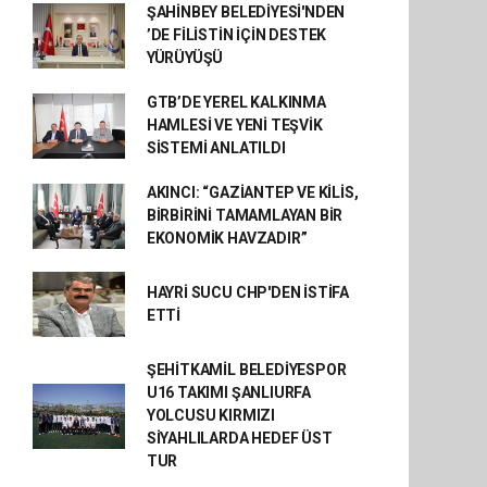
ŞAHİNBEY BELEDİYESİ'NDEN
’DE FİLİSTİN İÇİN DESTEK
YÜRÜYÜŞÜ
GTB’DE YEREL KALKINMA
HAMLESİ VE YENİ TEŞVİK
SİSTEMİ ANLATILDI
AKINCI: “GAZİANTEP VE KİLİS,
BİRBİRİNİ TAMAMLAYAN BİR
EKONOMİK HAVZADIR”
HAYRİ SUCU CHP'DEN İSTİFA
ETTİ
ŞEHİTKAMİL BELEDİYESPOR
U16 TAKIMI ŞANLIURFA
YOLCUSU KIRMIZI
SİYAHLILARDA HEDEF ÜST
TUR