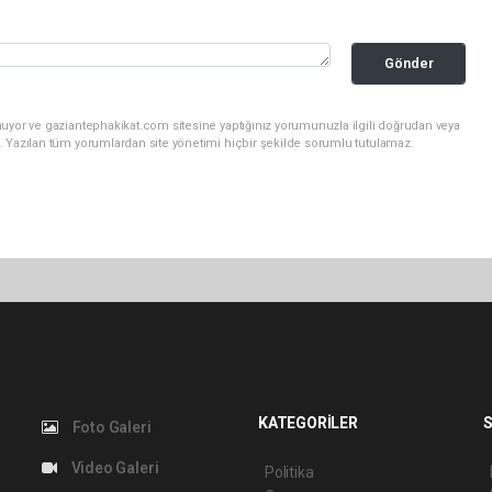
Gönder
nuyor ve gaziantephakikat.com sitesine yaptığınız yorumunuzla ilgili doğrudan veya
. Yazılan tüm yorumlardan site yönetimi hiçbir şekilde sorumlu tutulamaz.
KATEGORİLER
S
Foto Galeri
Video Galeri
Politika