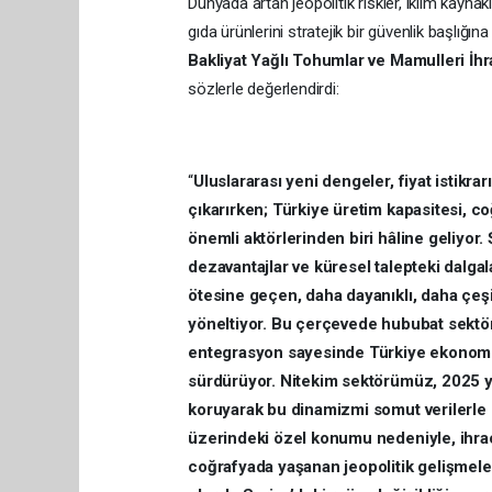
Dünyada artan jeopolitik riskler, iklim kaynakl
gıda ürünlerini stratejik bir güvenlik başlı
Bakliyat Yağlı Tohumlar ve Mamulleri İhra
sözlerle değerlendirdi:
“
Uluslararası yeni dengeler, fiyat istikra
çıkarırken; Türkiye üretim kapasitesi, 
önemli aktörlerinden biri hâline geliyor. 
dezavantajlar ve küresel talepteki dalgal
ötesine geçen, daha dayanıklı, daha çeşi
yöneltiyor. Bu çerçevede hububat sektörü
entegrasyon sayesinde Türkiye ekonomisi
sürdürüyor. Nitekim sektörümüz, 2025 y
koruyarak bu dinamizmi somut verilerle 
üzerindeki özel konumu nedeniyle, ihraca
coğrafyada yaşanan jeopolitik gelişmele