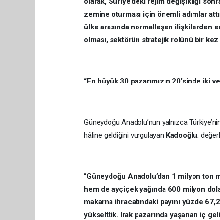
olarak, Suriye’deki rejim değişikliği sonr
zemine oturması için önemli adımlar attı
ülke arasında normalleşen ilişkilerden e
olması, sektörün stratejik rolünü bir kez
“En büyük 30 pazarımızın 20’sinde iki ve 
Güneydoğu Anadolu’nun yalnızca Türkiye’nin d
hâline geldiğini vurgulayan
Kadooğlu
, değer
“
Güneydoğu Anadolu’dan 1 milyon ton ma
hem de ayçiçek yağında 600 milyon dolar
makarna ihracatındaki payını yüzde 67,2’
yükselttik. Irak pazarında yaşanan iç gel