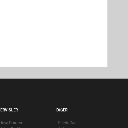
ERVİSLER
DİĞER
Hava Durumu
Sitede Ara