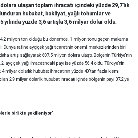
olara ulaşan toplam ihracatı içindeki yüzde 29,7’lik
bulunduran hububat, bakliyat, yağlı tohumlar ve
yılında yüzde 3,6 artışla 3,6 milyar dolar oldu.
le 4,2 milyon ton olduğu bu dönemde, 1 milyon tonu geçen makarna
di. Dünya rafine ayçiçek yağı ticaretinin önemli merkezlerinden biri
aha artış sağlayarak 607,5 milyon dolara ulaştı. Bölgenin Türkiye’nin
, ayçiçek yağı ihracatındaki payı ise yüzde 56,4 oldu. Türkiye’nin
k 4 milyar dolarlık hububat ihracatının yüzde 40’tan fazla kısmı
an 2,9 milyar dolarlık hububat ihracatı içinde bölgenin payı 37,2’ye
erle birlikte şekilleniyor”