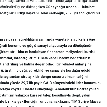
ı arz dalgalanmaları ve tedarik zincirlerinde yaşanan kırılganlıkların
ğına dönüştürdüğüne dikkat çeken
Güneydoğu Anadolu Hububat
catçıları Birliği Başkanı Celal Kadooğlu
, 2025 yılı sonuçlarını şu
rını ve pazar sürekliliğini aynı anda yönetebilen ülkeleri öne
coğrafi konumu ve güçlü sanayi altyapısıyla bu dönüşümün
Şirket kârlılıklarını baskılayan finansman maliyetleri, kurdaki
anmalar, ihracatçılarımızı kısa vadeli hacim hedeflerinin
tlendirilmiş ve katma değer odaklı bir rekabet anlayışına
; üretim ölçeği, sürekliliği ve sanayiyle kurduğu güçlü
 açısından stratejik bir denge unsuru olma niteliğini
ılında yüzde 29,7’lik payla GAİB bünyesindeki lider konumunu
ortaya koydu. Elbette Güneydoğu Anadolu’nun ticaret yolları
tımızın yalnızca küresel talep koşullarıyla değil, yakın
rle birlikte şekillendiğini unutmamak lazım. TİM Suriye Masası