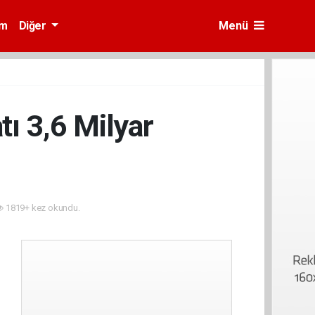
am
Diğer
Menü
ı 3,6 Milyar
1819+ kez okundu.