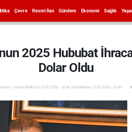
itika
Çevre
Resmi İlan
Gündem
Ekonomi
Sağlık
Yaş
un 2025 Hububat İhracat
Dolar Oldu
kezi ) - Haber Merkezi | 15.01.2026 - 10:40, Güncelleme: 15.01.2026 - 10:43