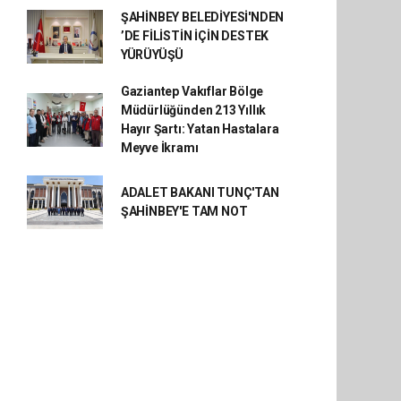
ŞAHİNBEY BELEDİYESİ'NDEN
’DE FİLİSTİN İÇİN DESTEK
YÜRÜYÜŞÜ
Gaziantep Vakıflar Bölge
Müdürlüğünden 213 Yıllık
Hayır Şartı: Yatan Hastalara
Meyve İkramı
ADALET BAKANI TUNÇ'TAN
ŞAHİNBEY'E TAM NOT