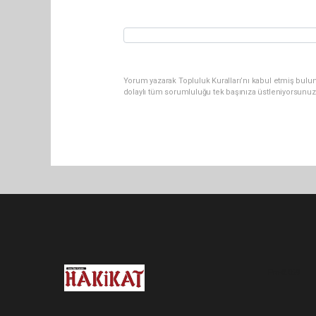
Yorum yazarak Topluluk Kuralları’nı kabul etmiş bulu
dolaylı tüm sorumluluğu tek başınıza üstleniyorsunuz
Pro-0.069