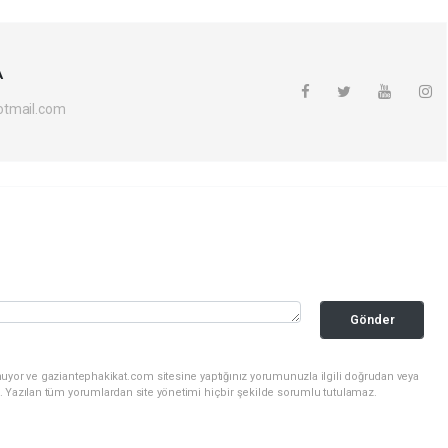
A
otmail.com
Gönder
nuyor ve gaziantephakikat.com sitesine yaptığınız yorumunuzla ilgili doğrudan veya
. Yazılan tüm yorumlardan site yönetimi hiçbir şekilde sorumlu tutulamaz.