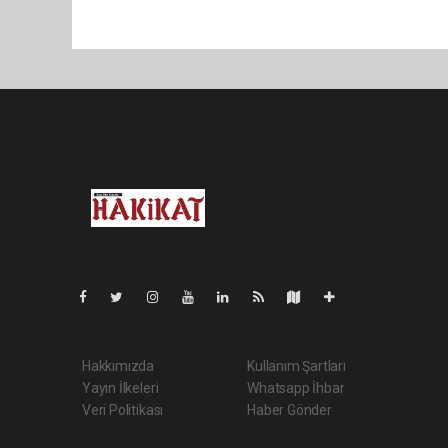
Pro-0.047
Hakkımızda
Kullanım Şartları
Yayın İlkeleri
Whatsapp İhbar
Veri Politikası
Haber Gönder