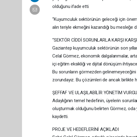
olduğunu ifade etti.
“Kuyumculuk sektörünün geleceği için öneml
alın teriyle ekmeğini kazandığı bu mesleğe
“SEKTÖR CİDDİ SORUNLARLA KARŞI KARŞI
Gaziantep kuyumculuk sektörünün son yıllarda
Celal Görmez, ekonomik dalgalanmalar, artan 
içi eğitim eksikliği ve dijital dönüşüm ihtiyac
Bu sorunların görmezden gelinemeyeceğini 
zorundayız. Bu çözümleri de ancak birlikte ha
ŞEFFAF VE ULAŞILABİLİR YÖNETİM VURG
Adaylığının temel hedefinin, üyelerin sorunları
oluşturmak olduğunu belirten Görmez, oda yö
kaydetti.
PROJE VE HEDEFLERİNİ AÇIKLADI