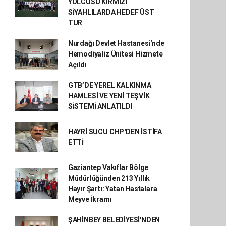
YOLCUSU KIRMIZI
SİYAHLILARDA HEDEF ÜST
TUR
Nurdağı Devlet Hastanesi'nde
Hemodiyaliz Ünitesi Hizmete
Açıldı
GTB’DE YEREL KALKINMA
HAMLESİ VE YENİ TEŞVİK
SİSTEMİ ANLATILDI
HAYRİ SUCU CHP'DEN İSTİFA
ETTİ
Gaziantep Vakıflar Bölge
Müdürlüğünden 213 Yıllık
Hayır Şartı: Yatan Hastalara
Meyve İkramı
ŞAHİNBEY BELEDİYESİ'NDEN