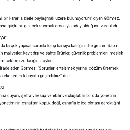
i bir kararı sizlerle paylaşmak üzere bulunuyorum” diyen Görmez,
 daha güçlü bir gelecek sunmak amacıyla aday olduğunu vurguladı.
YA”
 birçok yapısal sorunla karşı karşıya kaldığını dile getiren Sabri
maliyetler, kayıt dışı ve sahte ürünler, güvenlik problemleri, meslek
ının sektörü zorladığını söyledi.
ifade eden Görmez, “Sorunları ertelemek yerine, çözüm üretmek
reket ederek hayata geçirebiliriz” dedi.
USU
na duyarlı, şeffaf, hesap verebilir ve ulaşılabilir bir oda yönetimi
netiminin esnaftan kopuk değil, esnafla iç içe olması gerektiğini