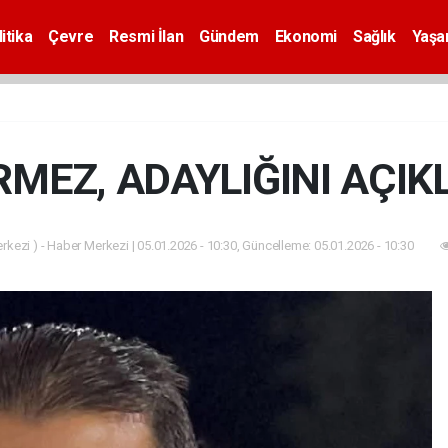
itika
Çevre
Resmi İlan
Gündem
Ekonomi
Sağlık
Yaş
MEZ, ADAYLIĞINI AÇIK
kezi ) - Haber Merkezi | 05.01.2026 - 10:30, Güncelleme: 05.01.2026 - 10:30