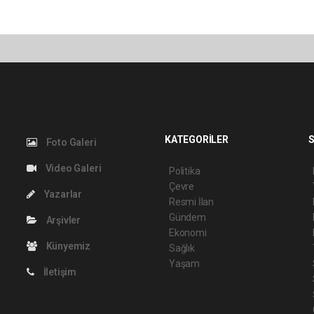
KATEGORİLER
S
Foto Galeri
Video Galeri
Politika
Çevre
Yazarlar
Resmi İlan
Gündem
Arşivler
Ekonomi
Künyemiz
Sağlık
Yaşam
İletişim