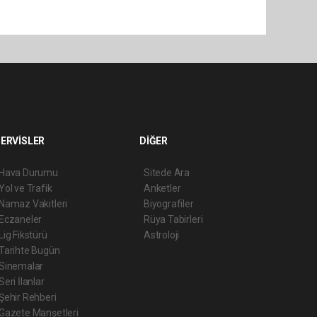
ERVİSLER
DİĞER
Hava Durumu
Sitede Ara
Yol ve Trafik
Anketler
Namaz Vakitleri
Biyografiler
Eczaneler
Rüya Tabirleri
Lig Fikstürü
Astroloji
Tarihte Bugün
Sinemalar
Seri İlanlar
Şehir Rehberi
Gazete Manşetleri