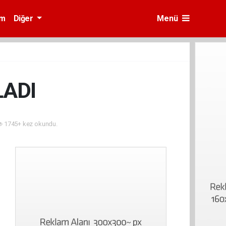
am
Diğer
Menü
LADI
1745+ kez okundu.