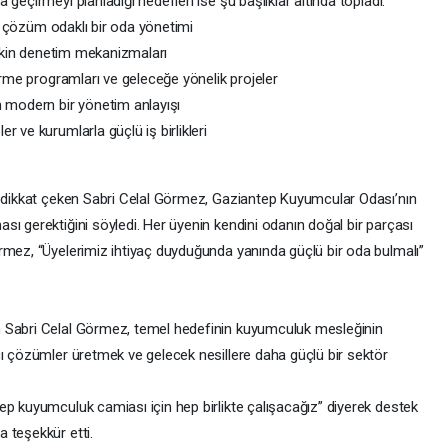
geçirmeyi planladığı hedefleri ise şu başlıklar altında topladı:
 ve çözüm odaklı bir oda yönetimi
 etkin denetim mekanizmaları
tirme programları ve geleceğe yönelik projeler
n modern bir yönetim anlayışı
 ve kurumlarla güçlü iş birlikleri
a dikkat çeken Sabri Celal Görmez, Gaziantep Kuyumcular Odası’nın
ı gerektiğini söyledi. Her üyenin kendini odanın doğal bir parçası
rmez, “Üyelerimiz ihtiyaç duyduğunda yanında güçlü bir oda bulmalı”
n Sabri Celal Görmez, temel hedefinin kuyumculuk mesleğinin
cı çözümler üretmek ve gelecek nesillere daha güçlü bir sektör
ep kuyumculuk camiası için hep birlikte çalışacağız” diyerek destek
 teşekkür etti.