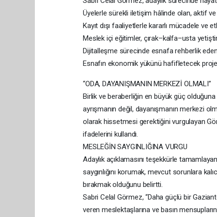
Sabri Celal Görmez, adaylık sürecinde hayata 
Üyelerle sürekli iletişim hâlinde olan, aktif
Kayıt dışı faaliyetlerle kararlı mücadele ve
Meslek içi eğitimler, çırak–kalfa–usta yetiş
Dijitalleşme sürecinde esnafa rehberlik ede
Esnafın ekonomik yükünü hafifletecek projeler
“ODA, DAYANIŞMANIN MERKEZİ OLMALI”
Birlik ve beraberliğin en büyük güç olduğun
ayrışmanın değil, dayanışmanın merkezi olmas
olarak hissetmesi gerektiğini vurgulayan Gö
ifadelerini kullandı.
MESLEĞİN SAYGINLIĞINA VURGU
Adaylık açıklamasını teşekkürle tamamlaya
saygınlığını korumak, mevcut sorunlara kalı
bırakmak olduğunu belirtti.
Sabri Celal Görmez, “Daha güçlü bir Gaziant
veren meslektaşlarına ve basın mensuplarına