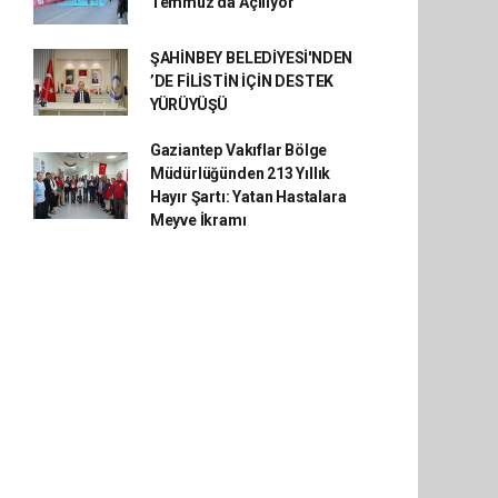
Temmuz'da Açılıyor
ŞAHİNBEY BELEDİYESİ'NDEN
’DE FİLİSTİN İÇİN DESTEK
YÜRÜYÜŞÜ
Gaziantep Vakıflar Bölge
Müdürlüğünden 213 Yıllık
Hayır Şartı: Yatan Hastalara
Meyve İkramı