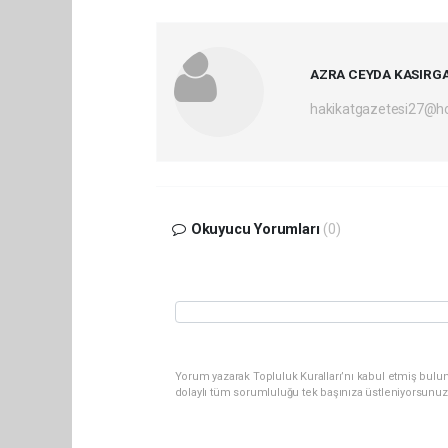
AZRA CEYDA KASIRG
hakikatgazetesi27@h
Okuyucu Yorumları
(0)
Yorum yazarak Topluluk Kuralları’nı kabul etmiş bulu
dolaylı tüm sorumluluğu tek başınıza üstleniyorsunuz