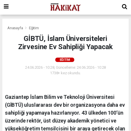
Anasayfa
Eğitim
GİBTÜ, İslam Üniversiteleri
Zirvesine Ev Sahipliği Yapacak
EĞITIM
24.06.2026 - 10:28, Güncelleme: 24.06.2026 - 10:28
1738+ kez okundu.
Gaziantep İslam Bilim ve Teknoloji Üniversitesi
(GİBTÜ) uluslararası dev bir organizasyona daha ev
sahipliği yapamaya hazırlanıyor. 43 ülkeden 100’ün
üzerinde rektör, üst düzey akademik yönetici ve
yükseköğretim temsilcisini bir araya getirecek olan