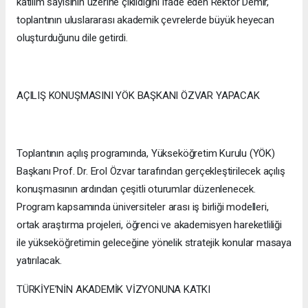
katılım sayısının üzerine çıkıldığını ifade eden Rektör Demir,
toplantının uluslararası akademik çevrelerde büyük heyecan
oluşturduğunu dile getirdi.
AÇILIŞ KONUŞMASINI YÖK BAŞKANI ÖZVAR YAPACAK
Toplantının açılış programında, Yükseköğretim Kurulu (YÖK)
Başkanı Prof. Dr. Erol Özvar tarafından gerçekleştirilecek açılış
konuşmasının ardından çeşitli oturumlar düzenlenecek.
Program kapsamında üniversiteler arası iş birliği modelleri,
ortak araştırma projeleri, öğrenci ve akademisyen hareketliliği
ile yükseköğretimin geleceğine yönelik stratejik konular masaya
yatırılacak.
TÜRKİYE’NİN AKADEMİK VİZYONUNA KATKI