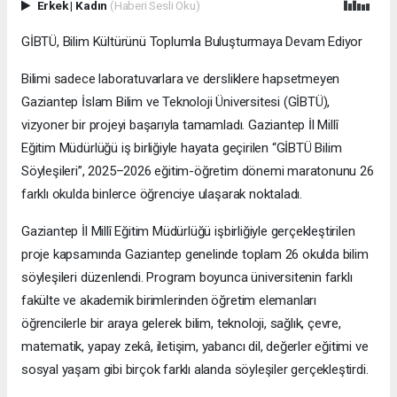
Erkek
|
Kadın
(Haberi Sesli Oku)
GİBTÜ, Bilim Kültürünü Toplumla Buluşturmaya Devam Ediyor
Bilimi sadece laboratuvarlara ve dersliklere hapsetmeyen
Gaziantep İslam Bilim ve Teknoloji Üniversitesi (GİBTÜ),
vizyoner bir projeyi başarıyla tamamladı. Gaziantep İl Millî
Eğitim Müdürlüğü iş birliğiyle hayata geçirilen “GİBTÜ Bilim
Söyleşileri”, 2025–2026 eğitim-öğretim dönemi maratonunu 26
farklı okulda binlerce öğrenciye ulaşarak noktaladı.
Gaziantep İl Millî Eğitim Müdürlüğü işbirliğiyle gerçekleştirilen
proje kapsamında Gaziantep genelinde toplam 26 okulda bilim
söyleşileri düzenlendi. Program boyunca üniversitenin farklı
fakülte ve akademik birimlerinden öğretim elemanları
öğrencilerle bir araya gelerek bilim, teknoloji, sağlık, çevre,
matematik, yapay zekâ, iletişim, yabancı dil, değerler eğitimi ve
sosyal yaşam gibi birçok farklı alanda söyleşiler gerçekleştirdi.