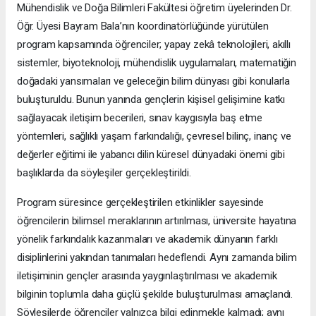
Mühendislik ve Doğa Bilimleri Fakültesi öğretim üyelerinden Dr.
Öğr. Üyesi Bayram Bala’nın koordinatörlüğünde yürütülen
program kapsamında öğrenciler; yapay zekâ teknolojileri, akıllı
sistemler, biyoteknoloji, mühendislik uygulamaları, matematiğin
doğadaki yansımaları ve geleceğin bilim dünyası gibi konularla
buluşturuldu. Bunun yanında gençlerin kişisel gelişimine katkı
sağlayacak iletişim becerileri, sınav kaygısıyla baş etme
yöntemleri, sağlıklı yaşam farkındalığı, çevresel bilinç, inanç ve
değerler eğitimi ile yabancı dilin küresel dünyadaki önemi gibi
başlıklarda da söyleşiler gerçekleştirildi.
Program süresince gerçekleştirilen etkinlikler sayesinde
öğrencilerin bilimsel meraklarının artırılması, üniversite hayatına
yönelik farkındalık kazanmaları ve akademik dünyanın farklı
disiplinlerini yakından tanımaları hedeflendi. Aynı zamanda bilim
iletişiminin gençler arasında yaygınlaştırılması ve akademik
bilginin toplumla daha güçlü şekilde buluşturulması amaçlandı.
Söyleşilerde öğrenciler yalnızca bilgi edinmekle kalmadı; aynı