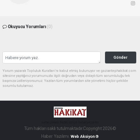
Okuyucu Yorumları
(0)
Gönder
Yorum yazarak Topluluk Kuralları’nı kabul etmiş bulunuyor ve gaziantephakikat.com
sitesine yaptığınız yorumunuzla ilgili doğrudan veya dolaylı tüm sorumluluğu tek
başınıza üstleniyorsunuz. Yazılan tüm yorumlardan site yönetimi hiçbir şekilde
sorumlu tutulamaz.
haber paketi
haber scripti
haber yazılımı
Tüm hakları saklı tutulmaktadır.Copyright 2026©
Haber Yazılımı:
Web Aksiyon ®