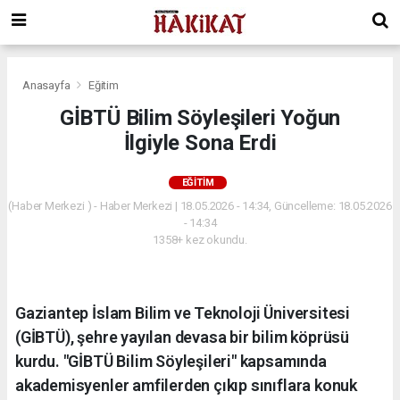
Anasayfa
Eğitim
GİBTÜ Bilim Söyleşileri Yoğun
İlgiyle Sona Erdi
EĞITIM
(Haber Merkezi ) - Haber Merkezi | 18.05.2026 - 14:34, Güncelleme: 18.05.2026
- 14:34
1358+ kez okundu.
Gaziantep İslam Bilim ve Teknoloji Üniversitesi
(GİBTÜ), şehre yayılan devasa bir bilim köprüsü
kurdu. "GİBTÜ Bilim Söyleşileri" kapsamında
akademisyenler amfilerden çıkıp sınıflara konuk