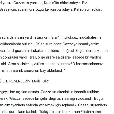
mlıyoruz. Gazze’nin yanında, Kudüs’ün nöbetindeyiz. Biz
Gazze için, adalet için, özgürlük için buradayız. Kahrolsun zulüm,
 sularda insani yardım taşırken İsrail’in hukuksuz müdahalesine
açıklamalarda bulundu, “Kısa süre önce Gazze’ye insani yardım
u, İsrail güçlerinin hukuksuz saldırısına uğradı. O gemilerde, vicdanı
 gönüllüler vardı. İsrail, o gemilere saldırarak sadece bir yardım
ef aldı. Ama bilsinler ki; zulümle abad olunmaz! O kahramanlarımız
anın, insanlık onurunun bayraktarlarıdır.”
L; DİRENENLERİN TARİHİDİR”
geyik ise açıklamasında, Gazze’nin direnişinin insanlık tarihine
erek, “Gazze, sadece bir şehir değildir; insanlığın vicdanıdır. Bugün
slim olmayanların safında yer almak için toplandık. Gazze, susanların
ında duranların tarihidir. Türkiye olarak her zaman Filistin halkının