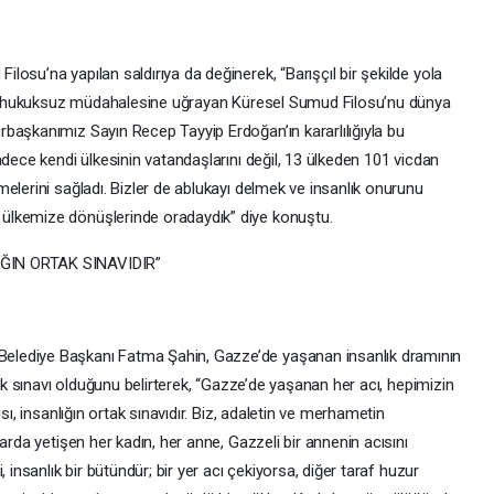
osu’na yapılan saldırıya da değinerek, “Barışçıl bir şekilde yola
l’in hukuksuz müdahalesine uğrayan Küresel Sumud Filosu’nu dünya
başkanımız Sayın Recep Tayyip Erdoğan’ın kararlılığıyla bu
adece kendi ülkesinin vatandaşlarını değil, 13 ülkeden 101 vicdan
elerini sağladı. Bizler de ablukayı delmek ve insanlık onurunu
ülkemize dönüşlerinde oradaydık” diye konuştu.
IĞIN ORTAK SINAVIDIR”
lediye Başkanı Fatma Şahin, Gazze’de yaşanan insanlık dramının
tak sınavı olduğunu belirterek, “Gazze’de yaşanan her acı, hepimizin
sı, insanlığın ortak sınavıdır. Biz, adaletin ve merhametin
arda yetişen her kadın, her anne, Gazzeli bir annenin acısını
 insanlık bir bütündür; bir yer acı çekiyorsa, diğer taraf huzur