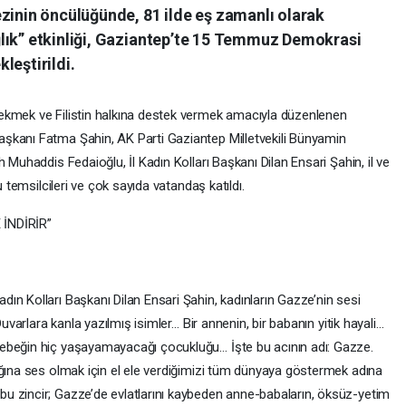
zinin öncülüğünde, 81 ilde eş zamanlı olarak
lık” etkinliği, Gaziantep’te 15 Temmuz Demokrasi
leştirildi.
ekmek ve Filistin halkına destek vermek amacıyla düzenlenen
şkanı Fatma Şahin, AK Parti Gaziantep Milletvekili Bünyamin
 Muhaddis Fedaioğlu, İl Kadın Kolları Başkanı Dilan Ensari Şahin, il ve
u temsilcileri ve çok sayıda vatandaş katıldı.
 İNDİRİR”
ın Kolları Başkanı Dilan Ensari Şahin, kadınların Gazze’nin sesi
Duvarlara kanla yazılmış isimler… Bir annenin, bir babanın yitik hayali…
ebeğin hiç yaşayamayacağı çocukluğu… İşte bu acının adı: Gazze.
ığına ses olmak için el ele verdiğimizi tüm dünyaya göstermek adına
u zincir; Gazze’de evlatlarını kaybeden anne-babaların, öksüz-yetim