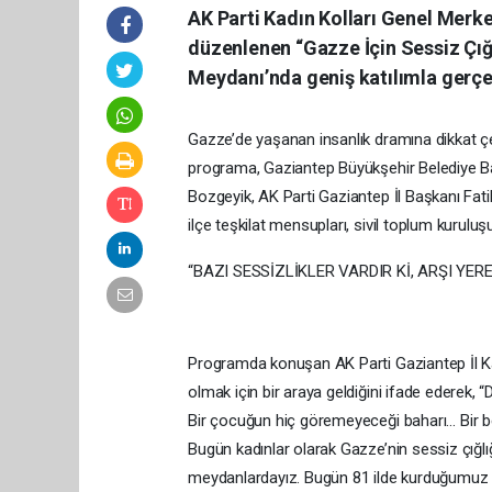
AK Parti Kadın Kolları Genel Merke
düzenlenen “Gazze İçin Sessiz Çığ
Meydanı’nda geniş katılımla gerçek
Gazze’de yaşanan insanlık dramına dikkat ç
programa, Gaziantep Büyükşehir Belediye Ba
Bozgeyik, AK Parti Gaziantep İl Başkanı Fatih
ilçe teşkilat mensupları, sivil toplum kuruluş
“BAZI SESSİZLİKLER VARDIR Kİ, ARŞI YERE
Programda konuşan AK Parti Gaziantep İl Kad
olmak için bir araya geldiğini ifade ederek, “
Bir çocuğun hiç göremeyeceği baharı… Bir b
Bugün kadınlar olarak Gazze’nin sessiz çığl
meydanlardayız. Bugün 81 ilde kurduğumuz b