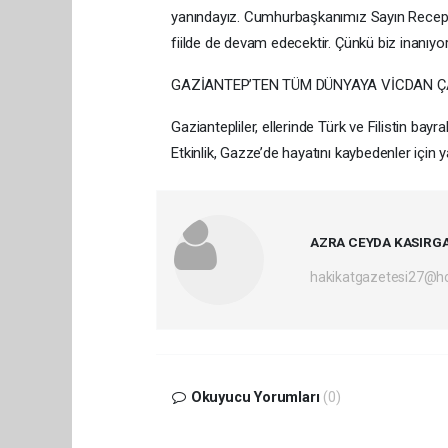
yanındayız. Cumhurbaşkanımız Sayın Recep T
fiilde de devam edecektir. Çünkü biz inanıyo
GAZİANTEP’TEN TÜM DÜNYAYA VİCDAN Ç
Gaziantepliler, ellerinde Türk ve Filistin bayr
Etkinlik, Gazze’de hayatını kaybedenler için y
AZRA CEYDA KASIRG
hakikatgazetesi27@h
Okuyucu Yorumları
(0)