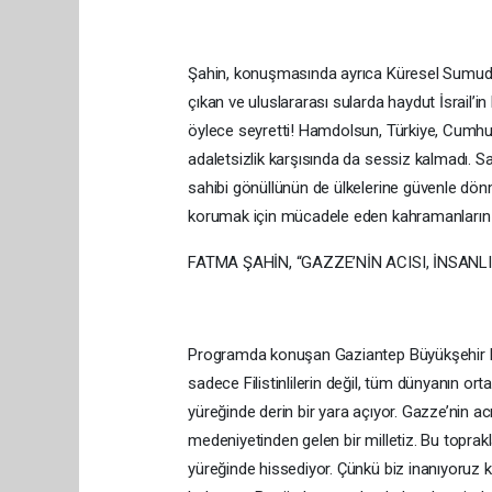
Şahin, konuşmasında ayrıca Küresel Sumud Fil
çıkan ve uluslararası sularda haydut İsrai
öylece seyretti! Hamdolsun, Türkiye, Cumhur
adaletsizlik karşısında da sessiz kalmadı. S
sahibi gönüllünün de ülkelerine güvenle dönm
korumak için mücadele eden kahramanların 
FATMA ŞAHİN, “GAZZE’NİN ACISI, İNSANL
Programda konuşan Gaziantep Büyükşehir Be
sadece Filistinlilerin değil, tüm dünyanın or
yüreğinde derin bir yara açıyor. Gazze’nin acı
medeniyetinden gelen bir milletiz. Bu toprakl
yüreğinde hissediyor. Çünkü biz inanıyoruz ki,