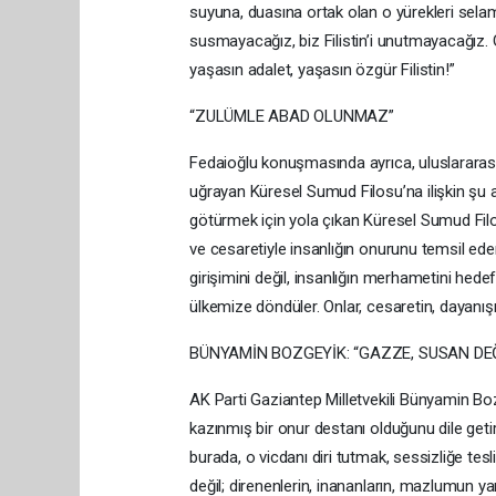
suyuna, duasına ortak olan o yürekleri sela
susmayacağız, biz Filistin’i unutmayacağız. 
yaşasın adalet, yaşasın özgür Filistin!”
“ZULÜMLE ABAD OLUNMAZ”
Fedaioğlu konuşmasında ayrıca, uluslararası
uğrayan Küresel Sumud Filosu’na ilişkin şu 
götürmek için yola çıkan Küresel Sumud Filos
ve cesaretiyle insanlığın onurunu temsil eden
girişimini değil, insanlığın merhametini hed
ülkemize döndüler. Onlar, cesaretin, dayanışm
BÜNYAMİN BOZGEYİK: “GAZZE, SUSAN DEĞİ
AK Parti Gaziantep Milletvekili Bünyamin Boz
kazınmış bir onur destanı olduğunu dile getir
burada, o vicdanı diri tutmak, sessizliğe te
değil; direnenlerin, inananların, mazlumun yan