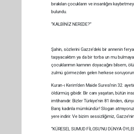
bırakılan çocukların ve insanlığını kaybetmey
bulundu.
“KALBİNİZ NEREDE?”
Şahin, sözlerini Gazze’deki bir annenin feryad
taşıyacaktım ya da bir torba un mu bulmaya 
çocuklarımın karnının doyacağını bilsem, öl
zulmü görmezden gelen herkese soruyorum:
Kuran-ı Kerim’den Maide Suresi’nin 32. ayetin
öldürmüş gibidir. Bir canı yaşatan, bütün insa
imtihanıdır. Bizler Türkiye’nin 81 ilinden, dü
Barış kadınla mümkündür! Slogan atmıyoruz; v
yere indirir. Ve bizim sessizliğimiz, Gazze’nin
“KÜRESEL SUMUD FİLOSU’NU DÜNYA ÖYLEC