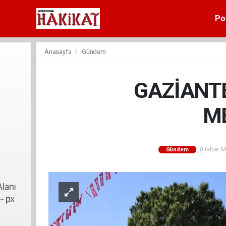
Pol
Anasayfa
Gündem
GAZİANTE
M
(Haber Me
Gündem