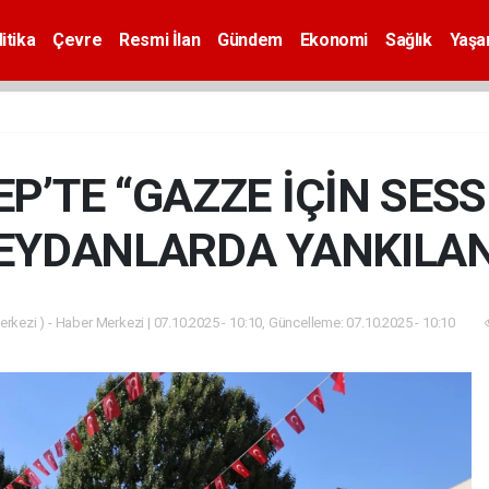
itika
Çevre
Resmi İlan
Gündem
Ekonomi
Sağlık
Yaş
P’TE “GAZZE İÇİN SESSİ
EYDANLARDA YANKILAN
rkezi ) - Haber Merkezi | 07.10.2025 - 10:10, Güncelleme: 07.10.2025 - 10:10