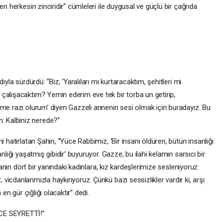
en herkesin zinciridir” cümleleri ile duygusal ve güçlü bir çağrıda
ıyla sürdürdü: “Biz; ‘Yaralıları mı kurtaracaktım, şehitleri mi
çalışacaktım? Yemin ederim eve tek bir torba un getirip,
üme razı olurum’ diyen Gazzeli annenin sesi olmak için buradayız. Bu
 Kalbiniz nerede?”
i hatırlatan Şahin, “Yüce Rabbimiz, ‘Bir insanı öldüren, bütün insanlığı
nlığı yaşatmış gibidir’ buyuruyor. Gazze, bu ilahi kelamın sarsıcı bir
nyanın dört bir yanındaki kadınlara, kız kardeşlerimize sesleniyoruz:
icdanlarımızla haykırıyoruz. Çünkü bazı sessizlikler vardır ki, arşı
 en gür çığlığı olacaktır” dedi.
E SEYRETTİ!”