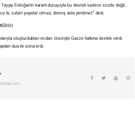
ayyip Erdoğan’ın kararlı duruşuyla bu destek sadece sözde değil,
ruz ki; zulüm payidar olmaz, direniş asla yenilmez” dedi.
AĞRISI
aklarıyla oluşturdukları vicdan zinciriyle Gazze halkına destek verdi.
apılan dua ile sona erdi.
A
otmail.com