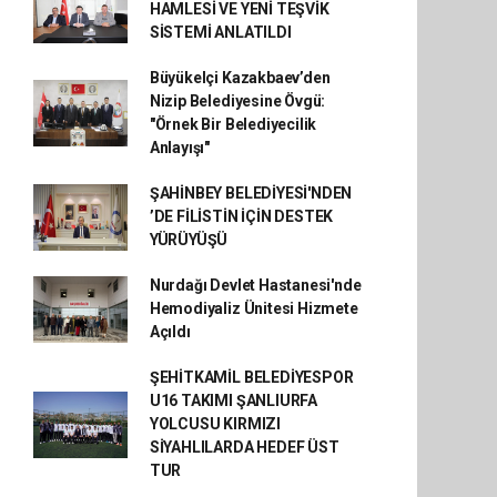
HAMLESİ VE YENİ TEŞVİK
SİSTEMİ ANLATILDI
Büyükelçi Kazakbaev’den
Nizip Belediyesine Övgü:
"Örnek Bir Belediyecilik
Anlayışı"
ŞAHİNBEY BELEDİYESİ'NDEN
’DE FİLİSTİN İÇİN DESTEK
YÜRÜYÜŞÜ
Nurdağı Devlet Hastanesi'nde
Hemodiyaliz Ünitesi Hizmete
Açıldı
ŞEHİTKAMİL BELEDİYESPOR
U16 TAKIMI ŞANLIURFA
YOLCUSU KIRMIZI
SİYAHLILARDA HEDEF ÜST
TUR