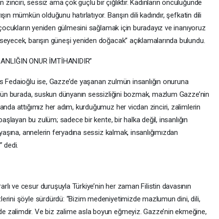
inciri, sessiz ama çok güçlü bir çığlıktır. Kadınların öncülüğünde
ın mümkün olduğunu hatırlatıyor. Barışın dili kadındır, şefkatin dili
, çocukların yeniden gülmesini sağlamak için buradayız ve inanıyoruz
mseyecek, barışın güneşi yeniden doğacak” açıklamalarında bulundu.
SANLIĞIN ONUR İMTİHANIDIR”
is Fedaioğlu ise, Gazze’de yaşanan zulmün insanlığın onuruna
Bugün burada, suskun dünyanın sessizliğini bozmak, mazlum Gazze’nin
anda attığımız her adım, kurduğumuz her vicdan zinciri, zalimlerin
başlayan bu zulüm; sadece bir kente, bir halka değil, insanlığın
özyaşına, annelerin feryadına sessiz kalmak, insanlığımızdan
 dedi.
lı ve cesur duruşuyla Türkiye’nin her zaman Filistin davasının
erini şöyle sürdürdü: “Bizim medeniyetimizde mazlumun dini, dili,
e zalimdir. Ve biz zalime asla boyun eğmeyiz. Gazze’nin ekmeğine,