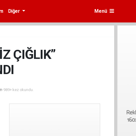
am
Diğer
Menü
Z ÇIĞLIK”
DI
989+ kez okundu.