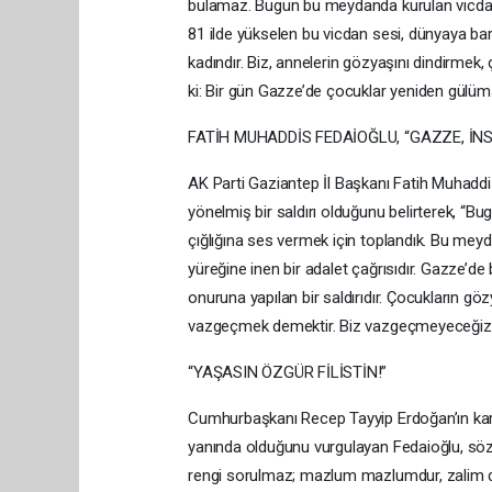
bulamaz. Bugün bu meydanda kurulan vicdan z
81 ilde yükselen bu vicdan sesi, dünyaya barış
kadındır. Biz, annelerin gözyaşını dindirmek
ki: Bir gün Gazze’de çocuklar yeniden gülü
FATİH MUHADDİS FEDAİOĞLU, “GAZZE, İN
AK Parti Gaziantep İl Başkanı Fatih Muhadd
yönelmiş bir saldırı olduğunu belirterek, “
çığlığına ses vermek için toplandık. Bu meyd
yüreğine inen bir adalet çağrısıdır. Gazze’de 
onuruna yapılan bir saldırıdır. Çocukların g
vazgeçmek demektir. Biz vazgeçmeyeceğiz”
“YAŞASIN ÖZGÜR FİLİSTİN!”
Cumhurbaşkanı Recep Tayyip Erdoğan’ın karar
yanında olduğunu vurgulayan Fedaioğlu, sözl
rengi sorulmaz; mazlum mazlumdur, zalim d