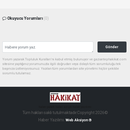
Okuyucu Yorumları
(0)
Gönder
Yorum yazarak Topluluk Kuralları’nı kabul etmiş bulunuyor ve gaziantephakikat.com
sitesine yaptığınız yorumunuzla ilgili doğrudan veya dolaylı tüm sorumluluğu tek
başınıza üstleniyorsunuz. Yazılan tüm yorumlardan site yönetimi hiçbir şekilde
sorumlu tutulamaz.
haber paketi
haber scripti
haber yazılımı
Tüm hakları saklı tutulmaktadır.Copyright 2026©
Haber Yazılımı:
Web Aksiyon ®