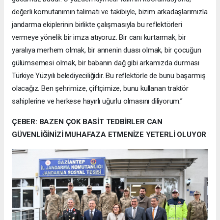
değerli komutanımın talimatı ve takibiyle, bizim arkadaşlarımızla
jandarma ekiplerinin birlikte çalışmasıyla bu reflektörleri
vermeye yönelik bir imza atıyoruz. Bir canı kurtarmak, bir
yaralıya merhem olmak, bir annenin duası olmak, bir çocuğun
gülümsemesi olmak, bir babanın dağ gibi arkamızda durması
Türkiye Yüzyılı belediyeciliğidir. Bu reflektörle de bunu başarmış
olacağız. Ben şehrimize, çiftçimize, bunu kullanan traktör
sahiplerine ve herkese hayırlı uğurlu olmasını diliyorum.”
ÇEBER: BAZEN ÇOK BASİT TEDBİRLER CAN
GÜVENLİĞİNİZİ MUHAFAZA ETMENİZE YETERLİ OLUYOR