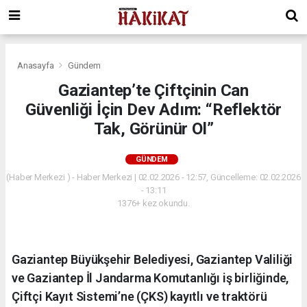
Anasayfa
Gündem
Gaziantep’te Çiftçinin Can
Güvenliği İçin Dev Adım: “Reflektör
Tak, Görünür Ol”
GÜNDEM
(Haber Merkezi ) - Haber Merkezi | 02.02.2026 - 12:57, Güncelleme: 02.02.2026
- 13:11
1376+ kez okundu.
Gaziantep Büyükşehir Belediyesi, Gaziantep Valiliği
ve Gaziantep İl Jandarma Komutanlığı iş birliğinde,
Çiftçi Kayıt Sistemi’ne (ÇKS) kayıtlı ve traktörü