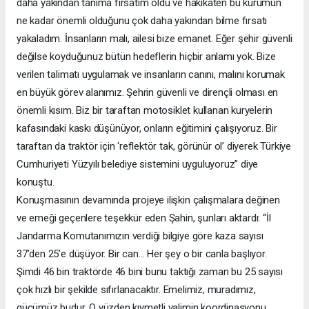
daha yakından tanıma fırsatım oldu ve hakikaten bu kurumun
ne kadar önemli olduğunu çok daha yakından bilme fırsatı
yakaladım. İnsanların malı, ailesi bize emanet. Eğer şehir güvenli
değilse koyduğunuz bütün hedeflerin hiçbir anlamı yok. Bize
verilen talimatı uygulamak ve insanların canını, malını korumak
en büyük görev alanımız. Şehrin güvenli ve dirençli olması en
önemli kısım. Biz bir taraftan motosiklet kullanan kuryelerin
kafasındaki kaskı düşünüyor, onların eğitimini çalışıyoruz. Bir
taraftan da traktör için ‘reflektör tak, görünür ol’ diyerek Türkiye
Cumhuriyeti Yüzyılı belediye sistemini uyguluyoruz” diye
konuştu.
Konuşmasının devamında projeye ilişkin çalışmalara değinen
ve emeği geçenlere teşekkür eden Şahin, şunları aktardı: “İl
Jandarma Komutanımızın verdiği bilgiye göre kaza sayısı
37’den 25’e düşüyor. Bir can… Her şey o bir canla başlıyor.
Şimdi 46 bin traktörde 46 bini bunu taktığı zaman bu 25 sayısı
çok hızlı bir şekilde sıfırlanacaktır. Emelimiz, muradımız,
gücümüz budur. O yüzden kıymetli valimin koordinasyonu,