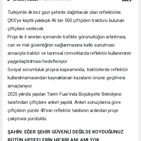
Türkiye’de ilk kez gazi şehirde dağıtılacak olan reflektörler,
ÇKS’ye kayıtlı yaklaşık 46 bin 500 çiftçiden traktörü bulunan
çiftçilere verilecek.
Proje ile il sınırları içerisinde trafikte görünürlüğün artırılması,
can ve mal güvenliğinin sağlanmasına katkı sunulması
amacıyla traktör ve tarımsal römorklarda reflektör kullanımının
yaygınlaştırılması hedefleniyor.
Sosyal sorumluluk projesi kapsamında, traktörlerde reflektör
kullanılmamasından kaynaklanan kazaların önüne geçilmesi
amaçlanıyor.
2025 yılında yapılan Tarım Fuar’ında Büyükşehir Belediyesi
tarafından çiftçilere anket yapıldı. Anket sonuçlarına göre
çiftçilerin yüzde 40’ının reflektör talebinin ardından proje
çalışması yürütüldü.
ŞAHİN: EĞER ŞEHİR GÜVENLİ DEĞİLSE KOYDUĞUNUZ
BÜTÜN HEDEFLERİN HİÇBİR ANLAMI YOK