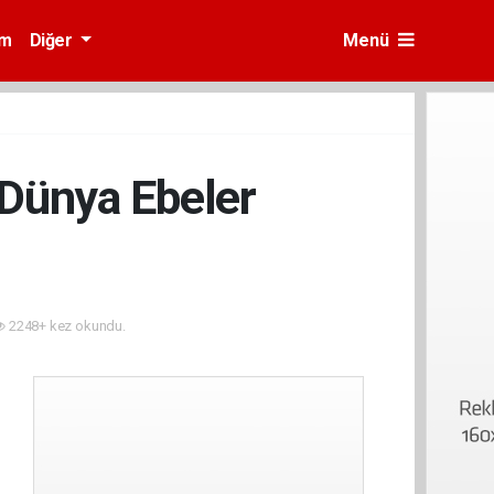
am
Diğer
Menü
 Dünya Ebeler
2248+ kez okundu.