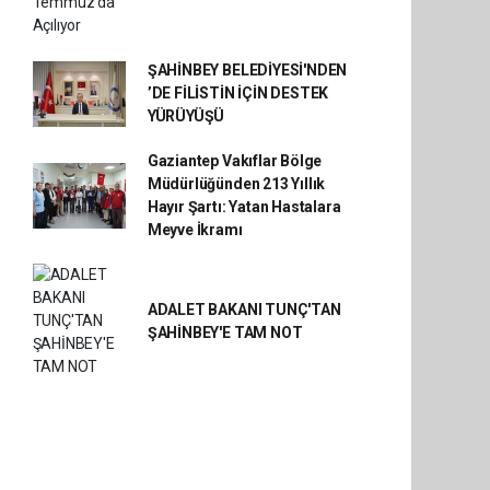
ŞAHİNBEY BELEDİYESİ'NDEN
’DE FİLİSTİN İÇİN DESTEK
YÜRÜYÜŞÜ
Gaziantep Vakıflar Bölge
Müdürlüğünden 213 Yıllık
Hayır Şartı: Yatan Hastalara
Meyve İkramı
ADALET BAKANI TUNÇ'TAN
ŞAHİNBEY'E TAM NOT