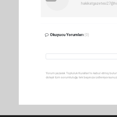
hakikatgazetesi27@h
Okuyucu Yorumları
(0)
Yorum yazarak Topluluk Kuralları’nı kabul etmiş bulu
dolaylı tüm sorumluluğu tek başınıza üstleniyorsunuz