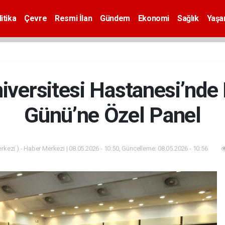
itika
Çevre
Resmi İlan
Gündem
Ekonomi
Sağlık
Yaş
iversitesi Hastanesi’nde
Günü’ne Özel Panel
kezi ) - Haber Merkezi | 08.05.2026 - 10:50, Güncelleme: 08.05.2026 - 10:56