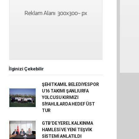
İlginizi Çekebilir
ŞEHİTKAMİL BELEDİYESPOR
U16 TAKIMI ŞANLIURFA
YOLCUSU KIRMIZI
SİYAHLILARDA HEDEF ÜST
TUR
GTB’DE YEREL KALKINMA
HAMLESİ VE YENİ TEŞVİK
SİSTEMİ ANLATILDI