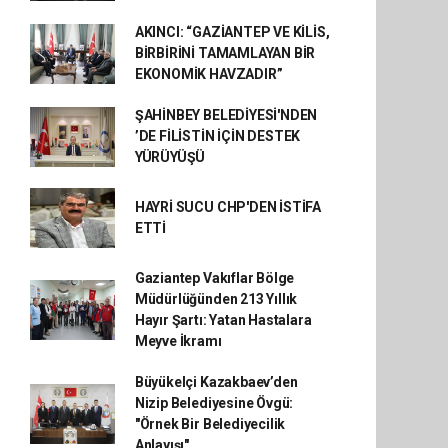
AKINCI: “GAZİANTEP VE KİLİS,
BİRBİRİNİ TAMAMLAYAN BİR
EKONOMİK HAVZADIR”
ŞAHİNBEY BELEDİYESİ'NDEN
’DE FİLİSTİN İÇİN DESTEK
YÜRÜYÜŞÜ
HAYRİ SUCU CHP'DEN İSTİFA
ETTİ
Gaziantep Vakıflar Bölge
Müdürlüğünden 213 Yıllık
Hayır Şartı: Yatan Hastalara
Meyve İkramı
Büyükelçi Kazakbaev’den
Nizip Belediyesine Övgü:
"Örnek Bir Belediyecilik
Anlayışı"