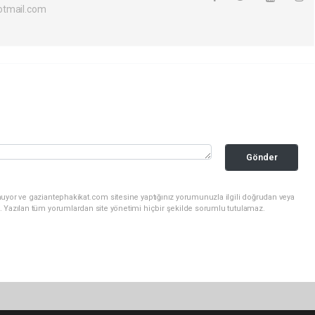
otmail.com
Gönder
nuyor ve gaziantephakikat.com sitesine yaptığınız yorumunuzla ilgili doğrudan veya
. Yazılan tüm yorumlardan site yönetimi hiçbir şekilde sorumlu tutulamaz.