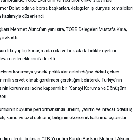
Ömer Bolat, oda ve borsa başkanları, delegeler, iş dünyası temsilcileri
n katılımıyla düzenlendi.
kanı Mehmet Akıncı’nın yanı sıra, TOBB Delegeleri Mustafa Kara,
irak etti.
kurulda yaptığı konuşmada oda ve borsalarla birlikte üyelerin
vam edeceklerini ifade etti.
lerini korumaya yönelik politikalar geliştirdiğine dikkat çeken
in milli servet olarak görülmesi gerektiğini belirterek, Türkiye’nin
itesinin korunması adına kapsamlı bir “Sanayi Koruma ve Dönüşüm
ptı.
misinin büyüme performansında üretim, yatırım ve ihracat odaklı iş
rek, kamu ve özel sektör iş birliğinin ekonomik kalkınma açısından
rlendirmelerde bulunan GTB Yönetim Kurulu Başkanı Mehmet Akıncı