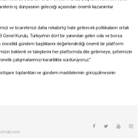
işarelerin iş dünyasının geleceği açısından önemli kazanımlar
zi ve ticaretimizi daha rekabetçi hale getirecek politikaların ortak
B Genel Kurulu, Türkiye’nin dört bir yanından gelen oda ve borsa
n öncelikli gündem başlıklarını değerlendirdiği önemli bir platform
rimizin beklenti ve taleplerini her platformda dile getirmeye, şehrimizin
nelik çalışmalarımızı kararlılıkla sürdürüyoruz.”
 istişare toplantıları ve gündem maddelerinin görüşülmesinin
otmail.com