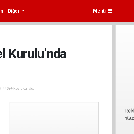
am
Diğer
Menü
l Kurulu’nda
4463+ kez okundu.