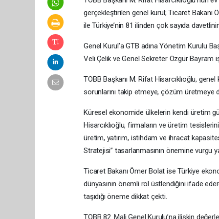
gerçekleştirilen genel kurul; Ticaret Bakanı 
ile Türkiye’nin 81 ilinden çok sayıda davetlini
Genel Kurul’a GTB adına Yönetim Kurulu Baş
Veli Çelik ve Genel Sekreter Özgür Bayram işt
TOBB Başkanı M. Rifat Hisarcıklıoğlu, genel 
sorunlarını takip etmeye, çözüm üretmeye de
Küresel ekonomide ülkelerin kendi üretim güç
Hisarcıklıoğlu, firmaların ve üretim tesislerin
üretim, yatırım, istihdam ve ihracat kapas
Stratejisi” tasarlanmasının önemine vurgu ya
Ticaret Bakanı Ömer Bolat ise Türkiye ekono
dünyasının önemli rol üstlendiğini ifade ede
taşıdığı öneme dikkat çekti.
TOBB 82. Mali Genel Kurulu’na ilişkin değe