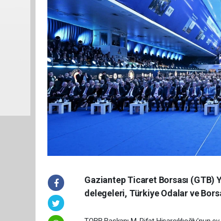
Gaziantep Ticaret Borsası (GTB)
delegeleri, Türkiye Odalar ve Borsa
TOBB Başkanı M. Rifat Hisarcıklıoğlu’nun ev