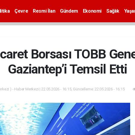
itika
Çevre
Resmi İlan
Gündem
Ekonomi
Sağlık
Yaş
icaret Borsası TOBB Gene
Gaziantep’i Temsil Etti
kezi ) - Haber Merkezi | 22.05.2026 - 16:15, Güncelleme: 22.05.2026 - 16:15