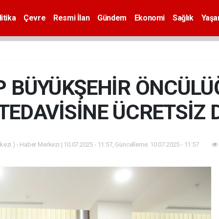
itika
Çevre
Resmi İlan
Gündem
Ekonomi
Sağlık
Yaş
P BÜYÜKŞEHİR ÖNCÜLÜ
TEDAVİSİNE ÜCRETSİZ 
ezi ) - Haber Merkezi | 10.07.2025 - 11:57, Güncelleme: 10.07.2025 - 11:57