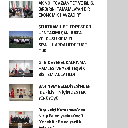
AKINCI: “GAZİANTEP VE KİLİS,
BİRBİRİNİ TAMAMLAYAN BİR
EKONOMİK HAVZADIR”
ŞEHİTKAMİL BELEDİYESPOR
U16 TAKIMI ŞANLIURFA
YOLCUSU KIRMIZI
SİYAHLILARDA HEDEF ÜST
TUR
GTB’DE YEREL KALKINMA
HAMLESİ VE YENİ TEŞVİK
SİSTEMİ ANLATILDI
ŞAHİNBEY BELEDİYESİ'NDEN
’DE FİLİSTİN İÇİN DESTEK
YÜRÜYÜŞÜ
Büyükelçi Kazakbaev’den
Nizip Belediyesine Övgü:
"Örnek Bir Belediyecilik