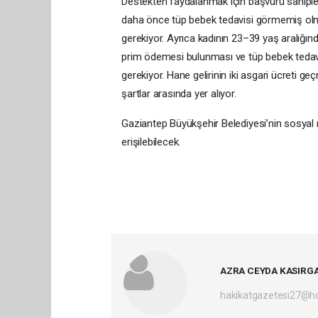
Destekten faydalanmak için başvuru sahiplerin
daha önce tüp bebek tedavisi görmemiş olma
gerekiyor. Ayrıca kadının 23–39 yaş aralığında
prim ödemesi bulunması ve tüp bebek tedavi
gerekiyor. Hane gelirinin iki asgari ücreti
şartlar arasında yer alıyor.
Gaziantep Büyükşehir Belediyesi’nin sosyal m
erişilebilecek.
AZRA CEYDA KASIRG
hakikatgazetesi27@h