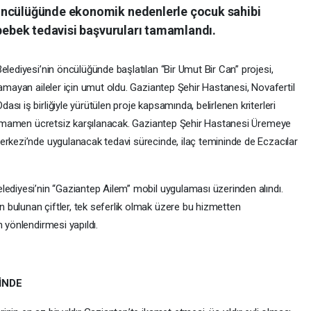
öncülüğünde ekonomik nedenlerle çocuk sahibi
 bebek tedavisi başvuruları tamamlandı.
elediyesi’nin öncülüğünde başlatılan “Bir Umut Bir Can” projesi,
lamayan aileler için umut oldu. Gaziantep Şehir Hastanesi, Novafertil
ı iş birliğiyle yürütülen proje kapsamında, belirlenen kriterleri
i tamamen ücretsiz karşılanacak. Gaziantep Şehir Hastanesi Üremeye
erkezi’nde uygulanacak tedavi sürecinde, ilaç temininde de Eczacılar
lediyesi’nin “Gaziantep Ailem” mobil uygulaması üzerinden alındı.
bulunan çiftler, tek seferlik olmak üzere bu hizmetten
 yönlendirmesi yapıldı.
İNDE