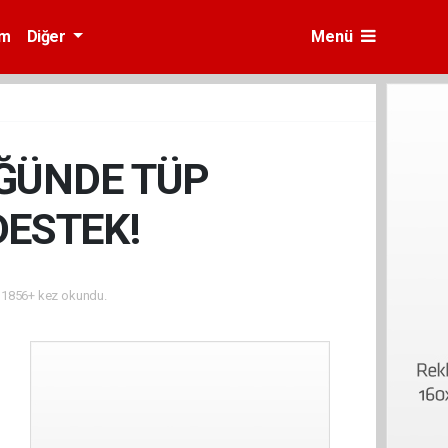
am
Diğer
Menü
ĞÜNDE TÜP
DESTEK!
1856+ kez okundu.