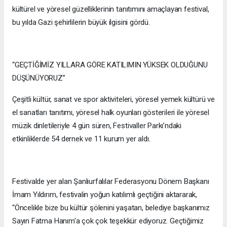
kültürel ve yöresel güzelliklerinin tanıtımını amaçlayan festival,
bu yılda Gazi şehirlilerin büyük ilgisini gördü.
“GEÇTİĞİMİZ YILLARA GÖRE KATILIMIN YÜKSEK OLDUĞUNU
DÜŞÜNÜYORUZ”
Çeşitli kültür, sanat ve spor aktiviteleri, yöresel yemek kültürü ve
el sanatları tanıtımı, yöresel halk oyunları gösterileri ile yöresel
müzik dinletileriyle 4 gün süren, Festivaller Parkı’ndaki
etkinliklerde 54 dernek ve 11 kurum yer aldı.
Festivalde yer alan Şanlıurfalılar Federasyonu Dönem Başkanı
İmam Yıldırım, festivalin yoğun katılımlı geçtiğini aktararak,
“Öncelikle bize bu kültür şölenini yaşatan, belediye başkanımız
Sayın Fatma Hanım'a çok çok teşekkür ediyoruz. Geçtiğimiz