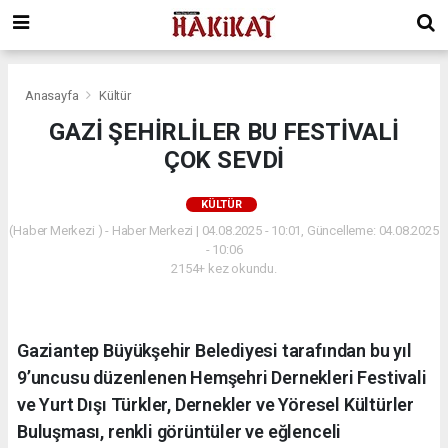
Anasayfa
Kültür
GAZİ ŞEHİRLİLER BU FESTİVALİ
ÇOK SEVDİ
KÜLTÜR
(Haber Merkezi ) - Haber Merkezi | 04.08.2025 - 10:01, Güncelleme: 04.08.2025
- 10:06
2154+ kez okundu.
Gaziantep Büyükşehir Belediyesi tarafından bu yıl
9’uncusu düzenlenen Hemşehri Dernekleri Festivali
ve Yurt Dışı Türkler, Dernekler ve Yöresel Kültürler
Buluşması, renkli görüntüler ve eğlenceli