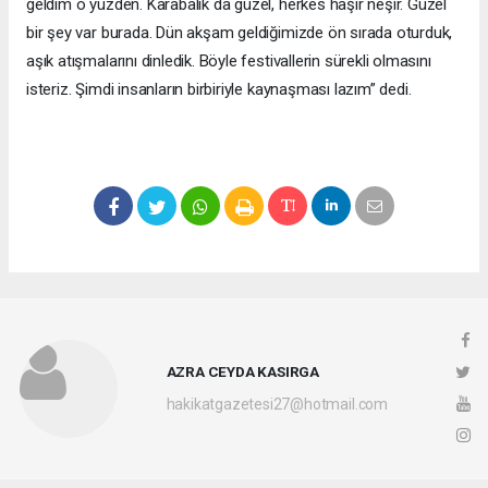
geldim o yüzden. Karabalık da güzel, herkes haşır neşir. Güzel
bir şey var burada. Dün akşam geldiğimizde ön sırada oturduk,
aşık atışmalarını dinledik. Böyle festivallerin sürekli olmasını
isteriz. Şimdi insanların birbiriyle kaynaşması lazım” dedi.
AZRA CEYDA KASIRGA
hakikatgazetesi27@hotmail.com