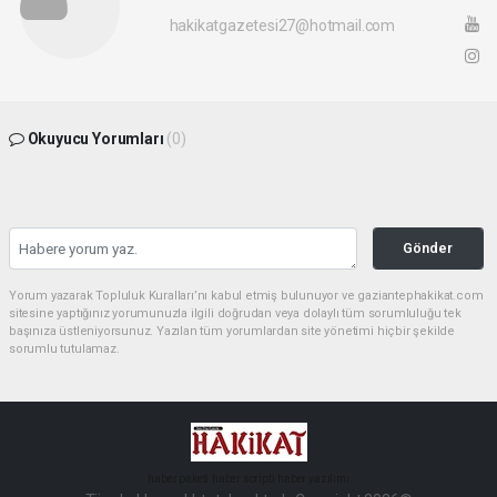
hakikatgazetesi27@hotmail.com
Okuyucu Yorumları
(0)
Gönder
Yorum yazarak Topluluk Kuralları’nı kabul etmiş bulunuyor ve gaziantephakikat.com
sitesine yaptığınız yorumunuzla ilgili doğrudan veya dolaylı tüm sorumluluğu tek
başınıza üstleniyorsunuz. Yazılan tüm yorumlardan site yönetimi hiçbir şekilde
sorumlu tutulamaz.
haber paketi
haber scripti
haber yazılımı