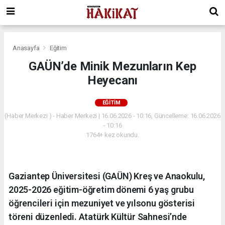
Anasayfa
Eğitim
GAÜN’de Minik Mezunların Kep
Heyecanı
EĞITIM
(Haber Merkezi ) - Haber Merkezi | 16.06.2026 - 10:16, Güncelleme: 16.06.2026
- 10:16
1764+ kez okundu.
Gaziantep Üniversitesi (GAÜN) Kreş ve Anaokulu,
2025-2026 eğitim-öğretim dönemi 6 yaş grubu
öğrencileri için mezuniyet ve yılsonu gösterisi
töreni düzenledi. Atatürk Kültür Sahnesi’nde