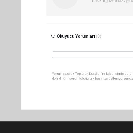
hakikatgazetesi27@h
Okuyucu Yorumları
(0)
Yorum yazarak Topluluk Kuralları’nı kabul etmiş bulu
dolaylı tüm sorumluluğu tek başınıza üstleniyorsunuz