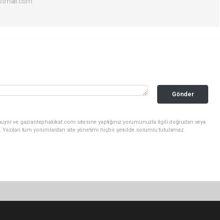
otmail.com
Gönder
nuyor ve gaziantephakikat.com sitesine yaptığınız yorumunuzla ilgili doğrudan veya
. Yazılan tüm yorumlardan site yönetimi hiçbir şekilde sorumlu tutulamaz.