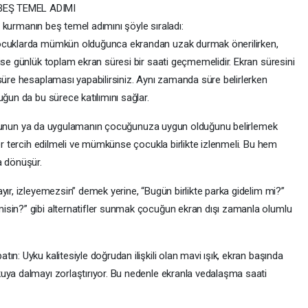
BEŞ TEMEL ADIMI
ki kurmanın beş temel adımını şöyle sıraladı:
çocuklarda mümkün olduğunca ekrandan uzak durmak önerilirken,
ise günlük toplam ekran süresi bir saati geçmemelidir. Ekran süresini
süre hesaplaması yapabilirsiniz. Aynı zamanda süre belirlerken
uğun da bu sürece katılımını sağlar.
in, oyunun ya da uygulamanın çocuğunuza uygun olduğunu belirlemek
ler tercih edilmeli ve mümkünse çocukla birlikte izlenmeli. Bu hem
a dönüşür.
yır, izleyemezsin” demek yerine, “Bugün birlikte parka gidelim mi?”
isin?” gibi alternatifler sunmak çocuğun ekran dışı zamanla olumlu
n: Uyku kalitesiyle doğrudan ilişkili olan mavi ışık, ekran başında
uya dalmayı zorlaştırıyor. Bu nedenle ekranla vedalaşma saati