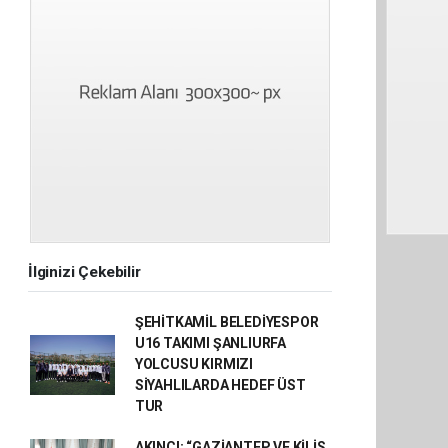
İlginizi Çekebilir
ŞEHİTKAMİL BELEDİYESPOR
U16 TAKIMI ŞANLIURFA
YOLCUSU KIRMIZI
SİYAHLILARDA HEDEF ÜST
TUR
AKINCI: “GAZİANTEP VE KİLİS,