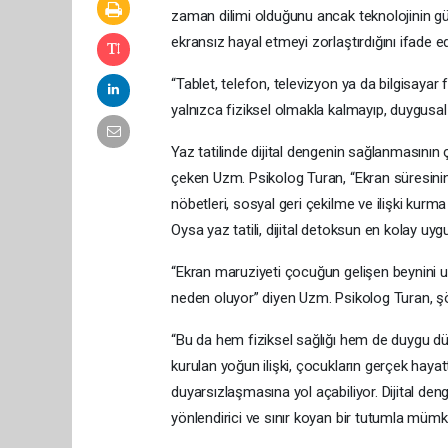
zaman dilimi olduğunu ancak teknolojinin gün
ekransız hayal etmeyi zorlaştırdığını ifade
“Tablet, telefon, televizyon ya da bilgisayar
yalnızca fiziksel olmakla kalmayıp, duygusal v
Yaz tatilinde dijital dengenin sağlanmasının
çeken Uzm. Psikolog Turan, “Ekran süresinin 
nöbetleri, sosyal geri çekilme ve ilişki kurm
Oysa yaz tatili, dijital detoksun en kolay uyg
“Ekran maruziyeti çocuğun gelişen beynini 
neden oluyor” diyen Uzm. Psikolog Turan, şö
“Bu da hem fiziksel sağlığı hem de duygu düz
kurulan yoğun ilişki, çocukların gerçek hayatta
duyarsızlaşmasına yol açabiliyor. Dijital den
yönlendirici ve sınır koyan bir tutumla mümkün