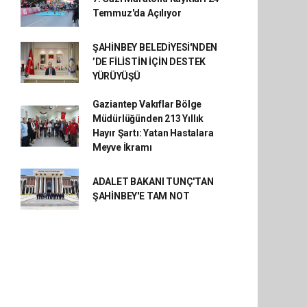
Temmuz'da Açılıyor
ŞAHİNBEY BELEDİYESİ'NDEN
’DE FİLİSTİN İÇİN DESTEK
YÜRÜYÜŞÜ
Gaziantep Vakıflar Bölge
Müdürlüğünden 213 Yıllık
Hayır Şartı: Yatan Hastalara
Meyve İkramı
ADALET BAKANI TUNÇ'TAN
ŞAHİNBEY'E TAM NOT