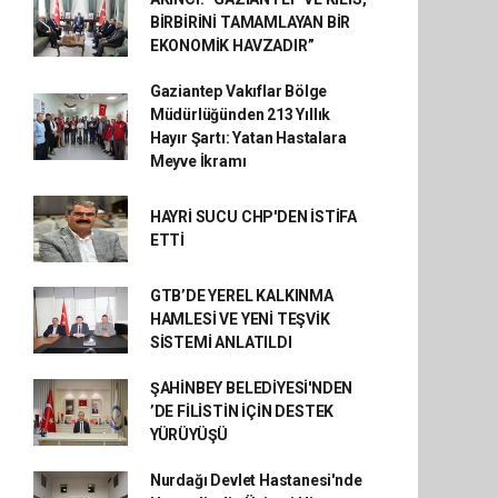
BİRBİRİNİ TAMAMLAYAN BİR
EKONOMİK HAVZADIR”
Gaziantep Vakıflar Bölge
Müdürlüğünden 213 Yıllık
Hayır Şartı: Yatan Hastalara
Meyve İkramı
HAYRİ SUCU CHP'DEN İSTİFA
ETTİ
GTB’DE YEREL KALKINMA
HAMLESİ VE YENİ TEŞVİK
SİSTEMİ ANLATILDI
ŞAHİNBEY BELEDİYESİ'NDEN
’DE FİLİSTİN İÇİN DESTEK
YÜRÜYÜŞÜ
Nurdağı Devlet Hastanesi'nde