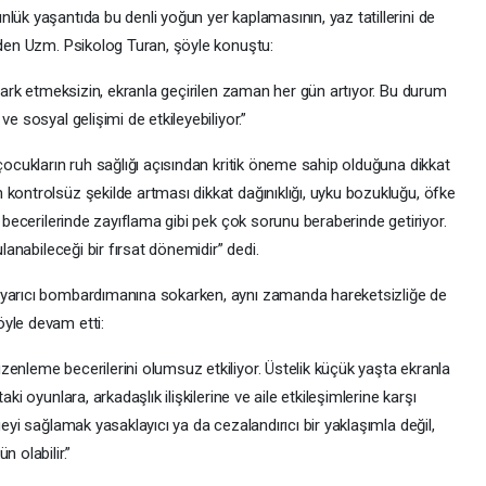
lük yaşantıda bu denli yoğun yer kaplamasının, yaz tatillerini de
 eden Uzm. Psikolog Turan, şöyle konuştu:
 fark etmeksizin, ekranla geçirilen zaman her gün artıyor. Bu durum
e sosyal gelişimi de etkileyebiliyor.”
 çocukların ruh sağlığı açısından kritik öneme sahip olduğuna dikkat
kontrolsüz şekilde artması dikkat dağınıklığı, uyku bozukluğu, öfke
a becerilerinde zayıflama gibi pek çok sorunu beraberinde getiriyor.
ulanabileceği bir fırsat dönemidir” dedi.
uyarıcı bombardımanına sokarken, aynı zamanda hareketsizliğe de
yle devam etti:
enleme becerilerini olumsuz etkiliyor. Üstelik küçük yaşta ekranla
ki oyunlara, arkadaşlık ilişkilerine ve aile etkileşimlerine karşı
geyi sağlamak yasaklayıcı ya da cezalandırıcı bir yaklaşımla değil,
 olabilir.”