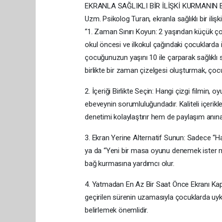
EKRANLA SAĞLIKLI BİR İLİŞKİ KURMANIN 
Uzm. Psikolog Turan, ekranla sağlıklı bir iliş
“1. Zaman Sınırı Koyun: 2 yaşından küçük 
okul öncesi ve ilkokul çağındaki çocuklarda 
çocuğunuzun yaşını 10 ile çarparak sağlıklı 
birlikte bir zaman çizelgesi oluşturmak, çoc
2. İçeriği Birlikte Seçin: Hangi çizgi film
ebeveynin sorumluluğundadır. Kaliteli içerik
denetimi kolaylaştırır hem de paylaşım anın
3. Ekran Yerine Alternatif Sunun: Sadece “Ha
ya da “Yeni bir masa oyunu denemek ister m
bağ kurmasına yardımcı olur.
4. Yatmadan En Az Bir Saat Önce Ekranı Kapatı
geçirilen sürenin uzamasıyla çocuklarda uyk
belirlemek önemlidir.