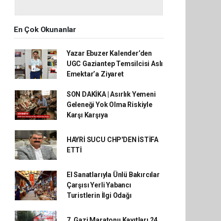
En Çok Okunanlar
Yazar Ebuzer Kalender’den
UGC Gaziantep Temsilcisi Aslı
Emektar’a Ziyaret
SON DAKİKA | Asırlık Yemeni
Geleneği Yok Olma Riskiyle
Karşı Karşıya
HAYRİ SUCU CHP'DEN İSTİFA
ETTİ
El Sanatlarıyla Ünlü Bakırcılar
Çarşısı Yerli Yabancı
Turistlerin İlgi Odağı
7. Gazi Maratonu Kayıtları 24