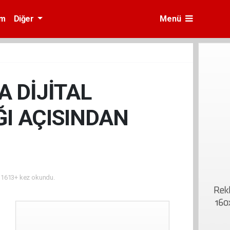
am
Diğer
Menü
 DİJİTAL
I AÇISINDAN
1613+ kez okundu.