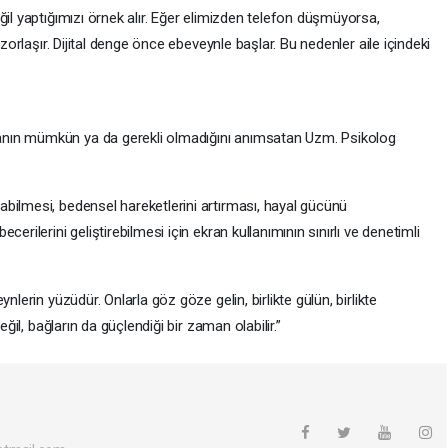
ğil yaptığımızı örnek alır. Eğer elimizden telefon düşmüyorsa,
 zorlaşır. Dijital denge önce ebeveynle başlar. Bu nedenler aile içindeki
nın mümkün ya da gerekli olmadığını anımsatan Uzm. Psikolog
bilmesi, bedensel hareketlerini artırması, hayal gücünü
erilerini geliştirebilmesi için ekran kullanımının sınırlı ve denetimli
nlerin yüzüdür. Onlarla göz göze gelin, birlikte gülün, birlikte
eğil, bağların da güçlendiği bir zaman olabilir.”