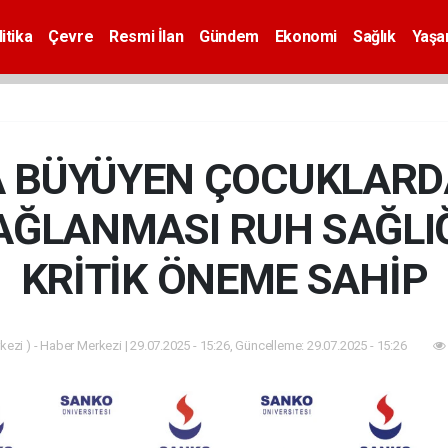
itika
Çevre
Resmi İlan
Gündem
Ekonomi
Sağlık
Yaş
 BÜYÜYEN ÇOCUKLARDA
AĞLANMASI RUH SAĞLIĞ
KRİTİK ÖNEME SAHİP
ezi ) - Haber Merkezi | 29.07.2025 - 15:26, Güncelleme: 29.07.2025 - 15:26