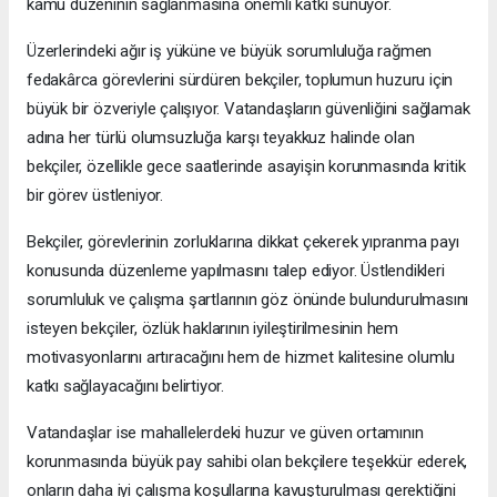
kamu düzeninin sağlanmasına önemli katkı sunuyor.
Üzerlerindeki ağır iş yüküne ve büyük sorumluluğa rağmen
fedakârca görevlerini sürdüren bekçiler, toplumun huzuru için
büyük bir özveriyle çalışıyor. Vatandaşların güvenliğini sağlamak
adına her türlü olumsuzluğa karşı teyakkuz halinde olan
bekçiler, özellikle gece saatlerinde asayişin korunmasında kritik
bir görev üstleniyor.
Bekçiler, görevlerinin zorluklarına dikkat çekerek yıpranma payı
konusunda düzenleme yapılmasını talep ediyor. Üstlendikleri
sorumluluk ve çalışma şartlarının göz önünde bulundurulmasını
isteyen bekçiler, özlük haklarının iyileştirilmesinin hem
motivasyonlarını artıracağını hem de hizmet kalitesine olumlu
katkı sağlayacağını belirtiyor.
Vatandaşlar ise mahallelerdeki huzur ve güven ortamının
korunmasında büyük pay sahibi olan bekçilere teşekkür ederek,
onların daha iyi çalışma koşullarına kavuşturulması gerektiğini