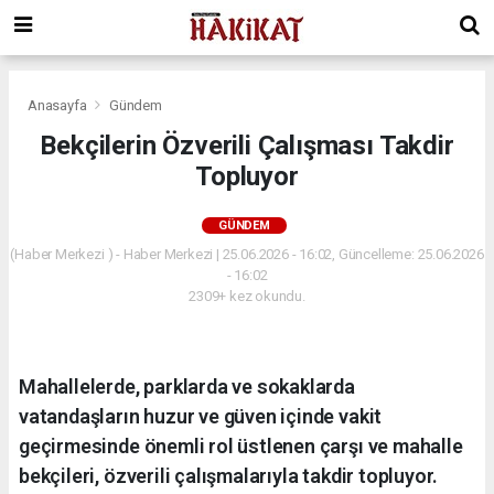
Anasayfa
Gündem
Bekçilerin Özverili Çalışması Takdir
Topluyor
GÜNDEM
(Haber Merkezi ) - Haber Merkezi | 25.06.2026 - 16:02, Güncelleme: 25.06.2026
- 16:02
2309+ kez okundu.
Mahallelerde, parklarda ve sokaklarda
vatandaşların huzur ve güven içinde vakit
geçirmesinde önemli rol üstlenen çarşı ve mahalle
bekçileri, özverili çalışmalarıyla takdir topluyor.