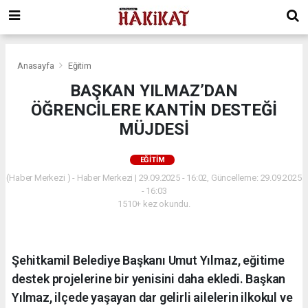
Anasayfa
Eğitim
BAŞKAN YILMAZ’DAN
ÖĞRENCİLERE KANTİN DESTEĞİ
MÜJDESİ
EĞITIM
(Haber Merkezi ) - Haber Merkezi | 29.09.2025 - 16:02, Güncelleme: 29.09.2025
- 16:03
1510+ kez okundu.
Şehitkamil Belediye Başkanı Umut Yılmaz, eğitime
destek projelerine bir yenisini daha ekledi. Başkan
Yılmaz, ilçede yaşayan dar gelirli ailelerin ilkokul ve