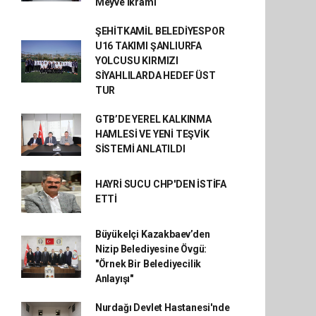
Meyve İkramı
ŞEHİTKAMİL BELEDİYESPOR
U16 TAKIMI ŞANLIURFA
YOLCUSU KIRMIZI
SİYAHLILARDA HEDEF ÜST
TUR
GTB’DE YEREL KALKINMA
HAMLESİ VE YENİ TEŞVİK
SİSTEMİ ANLATILDI
HAYRİ SUCU CHP'DEN İSTİFA
ETTİ
Büyükelçi Kazakbaev’den
Nizip Belediyesine Övgü:
"Örnek Bir Belediyecilik
Anlayışı"
Nurdağı Devlet Hastanesi'nde