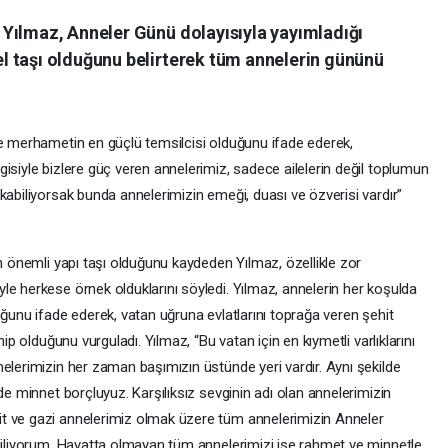
Yılmaz, Anneler Günü dolayısıyla yayımladığı
 taşı olduğunu belirterek tüm annelerin gününü
ve merhametin en güçlü temsilcisi olduğunu ifade ederek,
isiyle bizlere güç veren annelerimiz, sadece ailelerin değil toplumun
kabiliyorsak bunda annelerimizin emeği, duası ve özverisi vardır”
en önemli yapı taşı olduğunu kaydeden Yılmaz, özellikle zor
le herkese örnek olduklarını söyledi. Yılmaz, annelerin her koşulda
uğunu ifade ederek, vatan uğruna evlatlarını toprağa veren şehit
hip olduğunu vurguladı. Yılmaz, “Bu vatan için en kıymetli varlıklarını
elerimizin her zaman başımızın üstünde yeri vardır. Aynı şekilde
de minnet borçluyuz. Karşılıksız sevginin adı olan annelerimizin
t ve gazi annelerimiz olmak üzere tüm annelerimizin Anneler
 diliyorum. Hayatta olmayan tüm annelerimizi ise rahmet ve minnetle