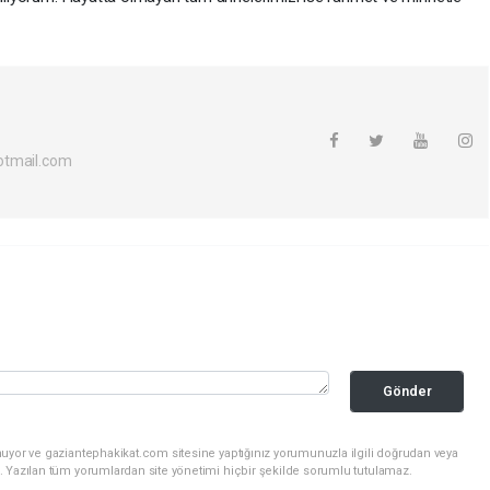
otmail.com
Gönder
nuyor ve gaziantephakikat.com sitesine yaptığınız yorumunuzla ilgili doğrudan veya
. Yazılan tüm yorumlardan site yönetimi hiçbir şekilde sorumlu tutulamaz.