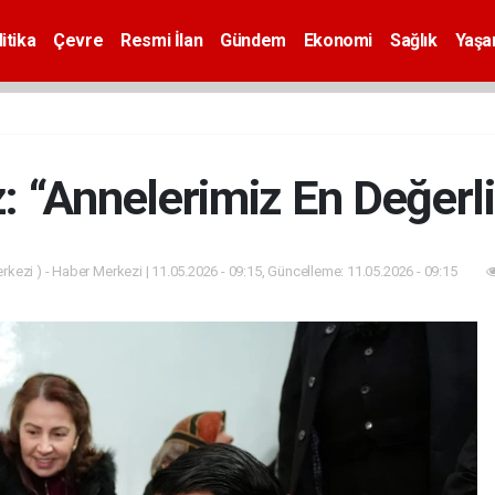
itika
Çevre
Resmi İlan
Gündem
Ekonomi
Sağlık
Yaş
: “Annelerimiz En Değerli
kezi ) - Haber Merkezi | 11.05.2026 - 09:15, Güncelleme: 11.05.2026 - 09:15