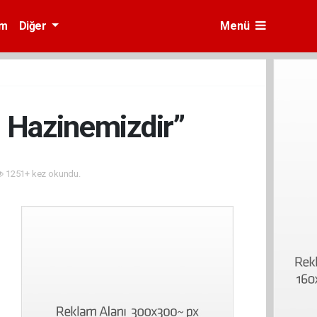
am
Diğer
Menü
 Hazinemizdir”
1251+ kez okundu.