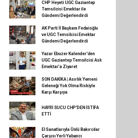
CHP Heyeti UGC Gaziantep
Temsilcisi Emektar ile
Gündemi Değerlendirdi
AK Parti İl Başkanı Fedaioğlu
ve UGC Temsilcisi Emektar
Gündemi Değerlendirdi
Yazar Ebuzer Kalender’den
UGC Gaziantep Temsilcisi Aslı
Emektar’a Ziyaret
SON DAKİKA | Asırlık Yemeni
Geleneği Yok Olma Riskiyle
Karşı Karşıya
HAYRİ SUCU CHP'DEN İSTİFA
ETTİ
El Sanatlarıyla Ünlü Bakırcılar
Çarşısı Yerli Yabancı