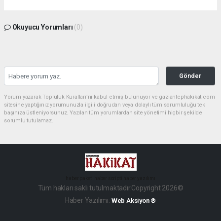
Okuyucu Yorumları
(0)
Gönder
Yorum yazarak Topluluk Kuralları’nı kabul etmiş bulunuyor ve gaziantephakikat.com
sitesine yaptığınız yorumunuzla ilgili doğrudan veya dolaylı tüm sorumluluğu tek
başınıza üstleniyorsunuz. Yazılan tüm yorumlardan site yönetimi hiçbir şekilde
sorumlu tutulamaz.
haber paketi
haber scripti
haber yazılımı
Tüm hakları saklı tutulmaktadır.Copyright 2026©
Haber Yazılımı:
Web Aksiyon ®