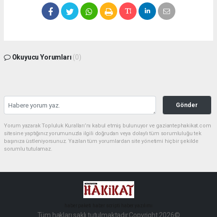
Okuyucu Yorumları
(0)
Gönder
Yorum yazarak Topluluk Kuralları’nı kabul etmiş bulunuyor ve gaziantephakikat.com
sitesine yaptığınız yorumunuzla ilgili doğrudan veya dolaylı tüm sorumluluğu tek
başınıza üstleniyorsunuz. Yazılan tüm yorumlardan site yönetimi hiçbir şekilde
sorumlu tutulamaz.
haber paketi
haber scripti
haber yazılımı
Tüm hakları saklı tutulmaktadır.Copyright 2026©