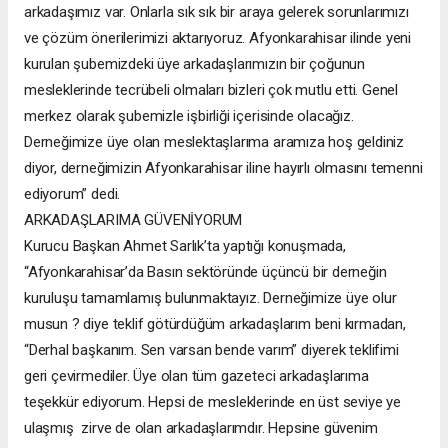
arkadaşımız var. Onlarla sık sık bir araya gelerek sorunlarımızı
ve çözüm önerilerimizi aktarıyoruz. Afyonkarahisar ilinde yeni
kurulan şubemizdeki üye arkadaşlarımızın bir çoğunun
mesleklerinde tecrübeli olmaları bizleri çok mutlu etti. Genel
merkez olarak şubemizle işbirliği içerisinde olacağız.
Derneğimize üye olan meslektaşlarıma aramıza hoş geldiniz
diyor, derneğimizin Afyonkarahisar iline hayırlı olmasını temenni
ediyorum” dedi.
ARKADAŞLARIMA GÜVENİYORUM
Kurucu Başkan Ahmet Sarlık’ta yaptığı konuşmada,
“Afyonkarahisar’da Basın sektöründe üçüncü bir derneğin
kuruluşu tamamlamış bulunmaktayız. Derneğimize üye olur
musun ? diye teklif götürdüğüm arkadaşlarım beni kırmadan,
“Derhal başkanım. Sen varsan bende varım” diyerek teklifimi
geri çevirmediler. Üye olan tüm gazeteci arkadaşlarıma
teşekkür ediyorum. Hepsi de mesleklerinde en üst seviye ye
ulaşmış zirve de olan arkadaşlarımdır. Hepsine güvenim