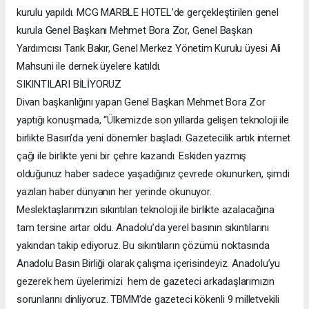
kurulu yapıldı. MCG MARBLE HOTEL’de gerçekleştirilen genel
kurula Genel Başkanı Mehmet Bora Zor, Genel Başkan
Yardımcısı Tarık Bakır, Genel Merkez Yönetim Kurulu üyesi Ali
Mahsuni ile dernek üyelere katıldı.
SIKINTILARI BİLİYORUZ
Divan başkanlığını yapan Genel Başkan Mehmet Bora Zor
yaptığı konuşmada, “Ülkemizde son yıllarda gelişen teknoloji ile
birlikte Basın’da yeni dönemler başladı. Gazetecilik artık internet
çağı ile birlikte yeni bir çehre kazandı. Eskiden yazmış
olduğunuz haber sadece yaşadığınız çevrede okunurken, şimdi
yazılan haber dünyanın her yerinde okunuyor.
Meslektaşlarımızın sıkıntıları teknoloji ile birlikte azalacağına
tam tersine artar oldu. Anadolu’da yerel basının sıkıntılarını
yakından takip ediyoruz. Bu sıkıntıların çözümü noktasında
Anadolu Basın Birliği olarak çalışma içerisindeyiz. Anadolu’yu
gezerek hem üyelerimizi hem de gazeteci arkadaşlarımızın
sorunlarını dinliyoruz. TBMM’de gazeteci kökenli 9 milletvekili