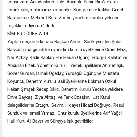
sonsuzdur. Arkadaşlarımız ile Anadolu Basın Birliği olarak
örnek çalışmalara imza atacağız. Kongremize katılan Genel
Başkanımız Mehmet Bora Zor ve yönetim kurulu üyelerine
teşekkür ediyorum” dedi.
KİMLER GÖREV ALDI
Yapılan seçimde kurucu Başkan Ahmet Sarlık yeniden Şube
Başkanlığına getirilirken yönetim kurulu üyeliklerine Ömer Mazı,
Nail Azbay, Kadir Kaplan, Efe Hasan Ögünç, Ertuğrul Kalafat ve
Abdullah Ertek, Yönetim Kurulu Yedek üyeliklere Ahmet Işık,
Soner Gürsan, İsmail Öğeday, Yurdagül Ögünç ve Mustafa
Koyuncu, Denetim Kurulu asil üyeliklerine Lokman Özkul,
Hakan Şimşek Recep Dikici, Denetim Kurulu Yedek üyeliklere
Emre Baykaş, Ziya Aktaş ve Tarık Özaşkın, Üst Kurul
delegeliklerine Ertuğrul Sevim, Hidayet Hicazi Doğruyol, Resul
Sündük ve İsmail Yılmaz, Onur kurulu üyeliklerine Arif YağcI,
Halil Kurt, Ali Bayer ve Süreyya Işık getirildiler.