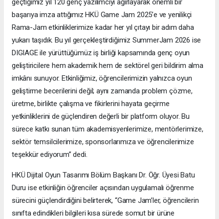
geçtiğimiz yıl 120 genç yazılımcıyı ağırlayarak önemli bir
başarıya imza attığımız HKÜ Game Jam 2025’e ve yenilikçi
Rama-Jam etkinliklerimize kadar her yıl çıtayı bir adım daha
yukarı taşıdık. Bu yıl gerçekleştirdiğimiz SummerJam 2026 ise
DIGIAGE ile yürüttüğümüz iş birliği kapsamında genç oyun
geliştiricilere hem akademik hem de sektörel geri bildirim alma
imkânı sunuyor. Etkinliğimiz, öğrencilerimizin yalnızca oyun
geliştirme becerilerini değil; aynı zamanda problem çözme,
üretme, birlikte çalışma ve fikirlerini hayata geçirme
yetkinliklerini de güçlendiren değerli bir platform oluyor. Bu
sürece katkı sunan tüm akademisyenlerimize, mentörlerimize,
sektör temsilcilerimize, sponsorlarımıza ve öğrencilerimize
teşekkür ediyorum” dedi.
HKÜ Dijital Oyun Tasarımı Bölüm Başkanı Dr. Öğr. Üyesi Batu
Duru ise etkinliğin öğrenciler açısından uygulamalı öğrenme
sürecini güçlendirdiğini belirterek, “Game Jam’ler, öğrencilerin
sınıfta edindikleri bilgileri kısa sürede somut bir ürüne