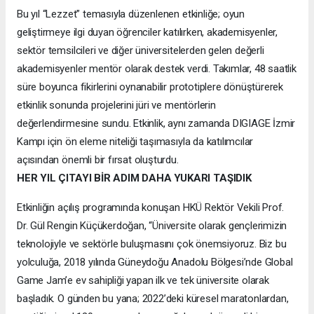
Bu yıl “Lezzet” temasıyla düzenlenen etkinliğe; oyun
geliştirmeye ilgi duyan öğrenciler katılırken, akademisyenler,
sektör temsilcileri ve diğer üniversitelerden gelen değerli
akademisyenler mentör olarak destek verdi. Takımlar, 48 saatlik
süre boyunca fikirlerini oynanabilir prototiplere dönüştürerek
etkinlik sonunda projelerini jüri ve mentörlerin
değerlendirmesine sundu. Etkinlik, aynı zamanda DIGIAGE İzmir
Kampı için ön eleme niteliği taşımasıyla da katılımcılar
açısından önemli bir fırsat oluşturdu.
HER YIL ÇITAYI BİR ADIM DAHA YUKARI TAŞIDIK
Etkinliğin açılış programında konuşan HKÜ Rektör Vekili Prof.
Dr. Gül Rengin Küçükerdoğan, “Üniversite olarak gençlerimizin
teknolojiyle ve sektörle buluşmasını çok önemsiyoruz. Biz bu
yolculuğa, 2018 yılında Güneydoğu Anadolu Bölgesi’nde Global
Game Jam’e ev sahipliği yapan ilk ve tek üniversite olarak
başladık. O günden bu yana; 2022’deki küresel maratonlardan,