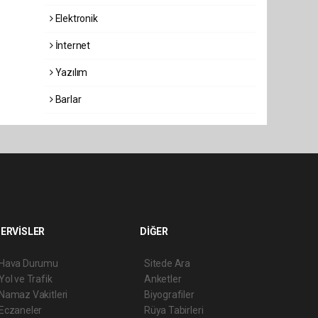
Elektronik
İnternet
Yazılım
Barlar
ERVİSLER
DİĞER
Hava Durumu
Sitede Ara
Yol ve Trafik
Anketler
Namaz Vakitleri
Biyografiler
Eczaneler
Rüya Tabirleri