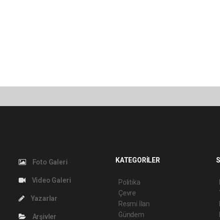
KATEGORİLER
S
Foto Galeri
Video Galeri
Politika
Çevre
Yazarlar
Resmi İlan
Gündem
Arşivler