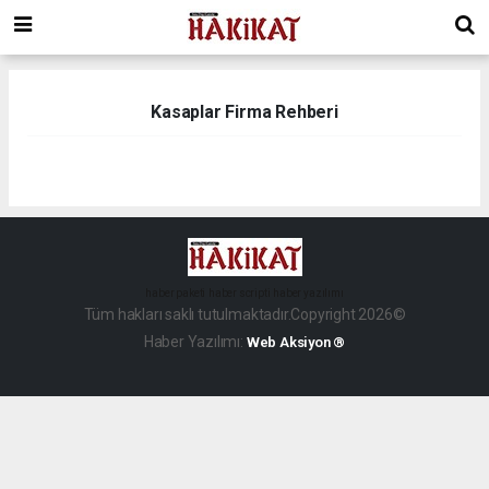
Kasaplar Firma Rehberi
haber paketi
haber scripti
haber yazılımı
Tüm hakları saklı tutulmaktadır.Copyright 2026©
Haber Yazılımı:
Web Aksiyon ®