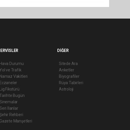
ERVİSLER
DİĞER
Hava Durumu
Sitede Ara
Yol ve Trafik
Anketler
Namaz Vakitleri
Biyografiler
Eczaneler
Rüya Tabirleri
Lig Fikstürü
Astroloji
Tarihte Bugün
Sinemalar
Seri İlanlar
Şehir Rehberi
Gazete Manşetleri