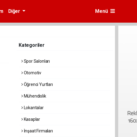
am
Diğer
Menü
Kategoriler
Spor Salonları
Otomotiv
Öğrenci Yurtları
Mühendislik
Lokantalar
Kasaplar
İnşaat Firmaları