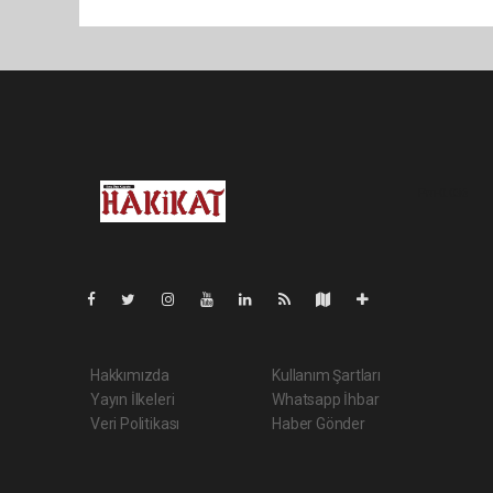
Pro-0.036
Hakkımızda
Kullanım Şartları
Yayın İlkeleri
Whatsapp İhbar
Veri Politikası
Haber Gönder