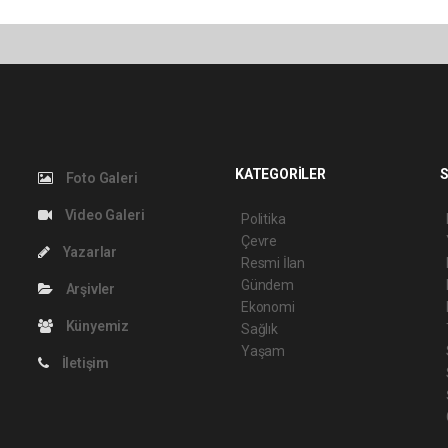
KATEGORİLER
S
Foto Galeri
Video Galeri
Politika
Çevre
Yazarlar
Resmi İlan
Gündem
Arşivler
Ekonomi
Künyemiz
Sağlık
Yaşam
İletişim