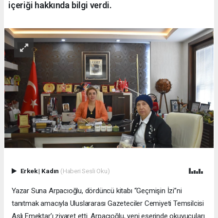
içeriği hakkında bilgi verdi.
Erkek
|
Kadın
(Haberi Sesli Oku)
Yazar Suna Arpacıoğlu, dördüncü kitabı “Geçmişin İzi”ni
tanıtmak amacıyla Uluslararası Gazeteciler Cemiyeti Temsilcisi
Aslı Emektar’ı ziyaret etti. Arpacıoğlu, yeni eserinde okuyucuları