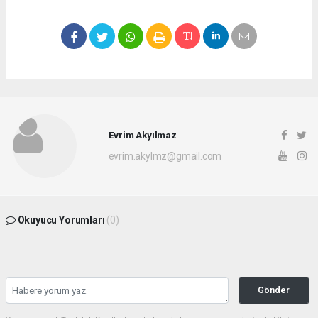
Evrim Akyılmaz
evrim.akylmz@gmail.com
Okuyucu Yorumları
(0)
Gönder