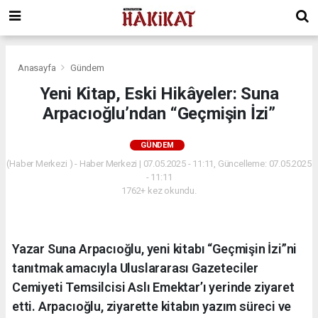
Anasayfa
Gündem
Yeni Kitap, Eski Hikâyeler: Suna
Arpacıoğlu’ndan “Geçmişin İzi”
GÜNDEM
(Haber Merkezi ) - Haber Merkezi | 07.05.2025 - 11:11, Güncelleme: 07.05.2025
- 11:11
1762+ kez okundu.
Yazar Suna Arpacıoğlu, yeni kitabı “Geçmişin İzi”ni
tanıtmak amacıyla Uluslararası Gazeteciler
Cemiyeti Temsilcisi Aslı Emektar’ı yerinde ziyaret
etti. Arpacıoğlu, ziyarette kitabın yazım süreci ve