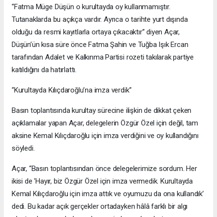
“Fatma Müge Düşün o kurultayda oy kullanmamıştır.
Tutanaklarda bu açıkça vardır. Ayrıca o tarihte yurt dışında
olduğu da resmi kayıtlarla ortaya çıkacaktır” diyen Açar,
Düşün’ün kısa süre önce Fatma Şahin ve Tuğba Işık Ercan
tarafından Adalet ve Kalkınma Partisi rozeti takılarak partiye
katıldığını da hatırlattı.
“Kurultayda Kılıçdaroğlu’na imza verdik”
Basın toplantısında kurultay sürecine ilişkin de dikkat çeken
açıklamalar yapan Açar, delegelerin Özgür Özel için değil, tam
aksine Kemal Kılıçdaroğlu için imza verdiğini ve oy kullandığını
söyledi.
Açar, “Basın toplantısından önce delegelerimize sordum. Her
ikisi de ‘Hayır, biz Özgür Özel için imza vermedik. Kurultayda
Kemal Kılıçdaroğlu için imza attık ve oyumuzu da ona kullandık’
dedi. Bu kadar açık gerçekler ortadayken hâlâ farklı bir algı