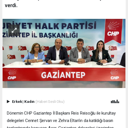
verdi.
Erkek
|
Kadın
(Haberi Sesli Oku)
Dönemin CHP Gaziantep İl Başkanı Reis Reisoğlu ile kurultay
delegeleri Cennet Şervan ve Zehra Eltan’ın da katıldığı basın
toplantısında konuşan Açar, Gaziantep delegeleri üzerinden