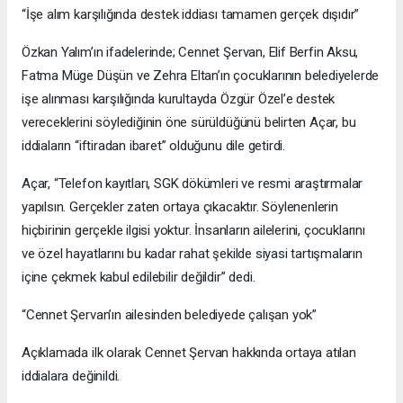
“İşe alım karşılığında destek iddiası tamamen gerçek dışıdır”
Özkan Yalım’ın ifadelerinde; Cennet Şervan, Elif Berfin Aksu,
Fatma Müge Düşün ve Zehra Eltan’ın çocuklarının belediyelerde
işe alınması karşılığında kurultayda Özgür Özel’e destek
vereceklerini söylediğinin öne sürüldüğünü belirten Açar, bu
iddiaların “iftiradan ibaret” olduğunu dile getirdi.
Açar, “Telefon kayıtları, SGK dökümleri ve resmi araştırmalar
yapılsın. Gerçekler zaten ortaya çıkacaktır. Söylenenlerin
hiçbirinin gerçekle ilgisi yoktur. İnsanların ailelerini, çocuklarını
ve özel hayatlarını bu kadar rahat şekilde siyasi tartışmaların
içine çekmek kabul edilebilir değildir” dedi.
“Cennet Şervan’ın ailesinden belediyede çalışan yok”
Açıklamada ilk olarak Cennet Şervan hakkında ortaya atılan
iddialara değinildi.