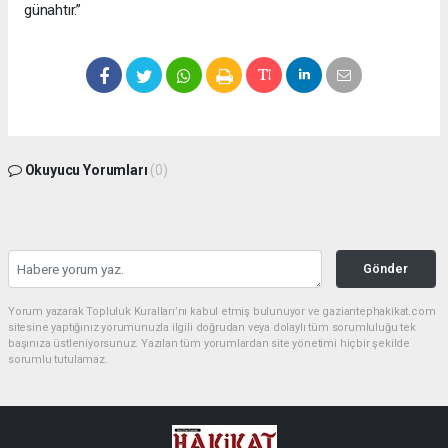
günahtır.”
Okuyucu Yorumları
(0)
Gönder
Yorum yazarak Topluluk Kuralları’nı kabul etmiş bulunuyor ve gaziantephakikat.com
sitesine yaptığınız yorumunuzla ilgili doğrudan veya dolaylı tüm sorumluluğu tek
başınıza üstleniyorsunuz. Yazılan tüm yorumlardan site yönetimi hiçbir şekilde
sorumlu tutulamaz.