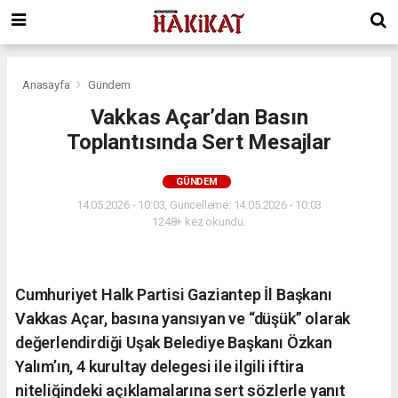
Anasayfa
Gündem
Vakkas Açar’dan Basın
Toplantısında Sert Mesajlar
GÜNDEM
14.05.2026 - 10:03, Güncelleme: 14.05.2026 - 10:03
1248+ kez okundu.
Cumhuriyet Halk Partisi Gaziantep İl Başkanı
Vakkas Açar, basına yansıyan ve “düşük” olarak
değerlendirdiği Uşak Belediye Başkanı Özkan
Yalım’ın, 4 kurultay delegesi ile ilgili iftira
niteliğindeki açıklamalarına sert sözlerle yanıt