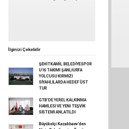
İlginizi Çekebilir
ŞEHİTKAMİL BELEDİYESPOR
U16 TAKIMI ŞANLIURFA
YOLCUSU KIRMIZI
SİYAHLILARDA HEDEF ÜST
TUR
GTB’DE YEREL KALKINMA
HAMLESİ VE YENİ TEŞVİK
SİSTEMİ ANLATILDI
Büyükelçi Kazakbaev’den