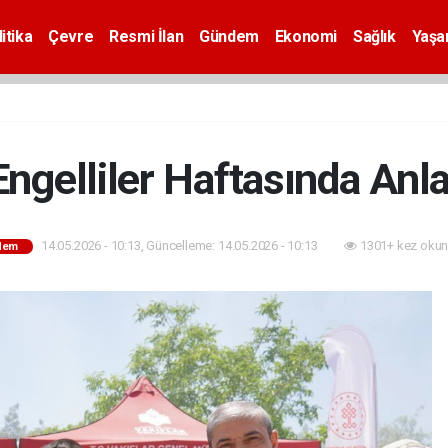
itika
Çevre
Resmi İlan
Gündem
Ekonomi
Sağlık
Yaş
Engelliler Haftasında An
14.05.2026 - 10:13, Güncelleme: 14.05.2026 - 10:13
1301+ kez okun
dem