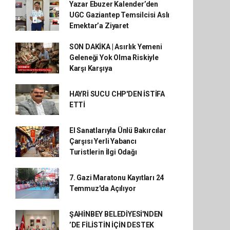
Yazar Ebuzer Kalender’den
UGC Gaziantep Temsilcisi Aslı
Emektar’a Ziyaret
SON DAKİKA | Asırlık Yemeni
Geleneği Yok Olma Riskiyle
Karşı Karşıya
HAYRİ SUCU CHP'DEN İSTİFA
ETTİ
El Sanatlarıyla Ünlü Bakırcılar
Çarşısı Yerli Yabancı
Turistlerin İlgi Odağı
7. Gazi Maratonu Kayıtları 24
Temmuz'da Açılıyor
ŞAHİNBEY BELEDİYESİ'NDEN
’DE FİLİSTİN İÇİN DESTEK