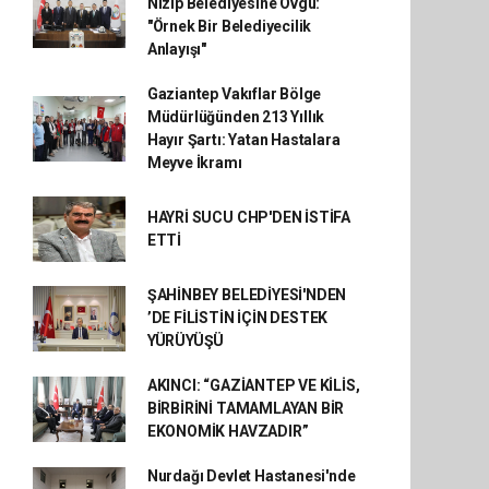
Nizip Belediyesine Övgü:
"Örnek Bir Belediyecilik
Anlayışı"
Gaziantep Vakıflar Bölge
Müdürlüğünden 213 Yıllık
Hayır Şartı: Yatan Hastalara
Meyve İkramı
HAYRİ SUCU CHP'DEN İSTİFA
ETTİ
ŞAHİNBEY BELEDİYESİ'NDEN
’DE FİLİSTİN İÇİN DESTEK
YÜRÜYÜŞÜ
AKINCI: “GAZİANTEP VE KİLİS,
BİRBİRİNİ TAMAMLAYAN BİR
EKONOMİK HAVZADIR”
Nurdağı Devlet Hastanesi'nde