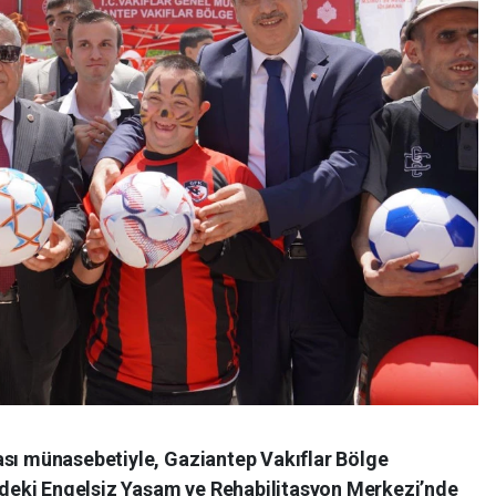
ası münasebetiyle, Gaziantep Vakıflar Bölge
eki Engelsiz Yaşam ve Rehabilitasyon Merkezi’nde