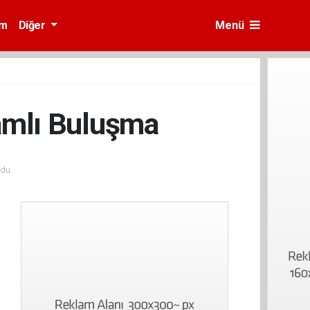
am
Diğer
Menü
lamlı Buluşma
du.