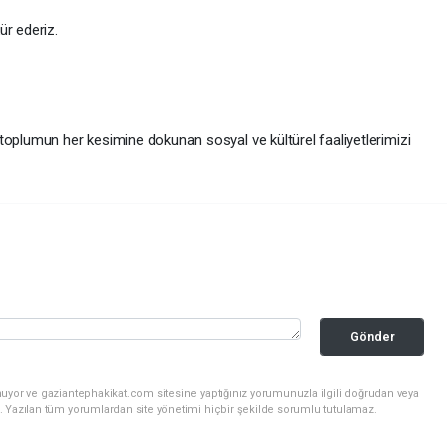
ür ederiz.
toplumun her kesimine dokunan sosyal ve kültürel faaliyetlerimizi
Gönder
nuyor ve gaziantephakikat.com sitesine yaptığınız yorumunuzla ilgili doğrudan veya
. Yazılan tüm yorumlardan site yönetimi hiçbir şekilde sorumlu tutulamaz.