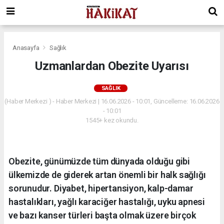
Anasayfa
Sağlık
Uzmanlardan Obezite Uyarısı
SAĞLIK
(Haber Merkezi ) - Haber Merkezi | 16.06.2026 - 10:01, Güncelleme: 16.06.2026
- 10:01
1545+ kez okundu.
Obezite, günümüzde tüm dünyada olduğu gibi
ülkemizde de giderek artan önemli bir halk sağlığı
sorunudur. Diyabet, hipertansiyon, kalp-damar
hastalıkları, yağlı karaciğer hastalığı, uyku apnesi
ve bazı kanser türleri başta olmak üzere birçok