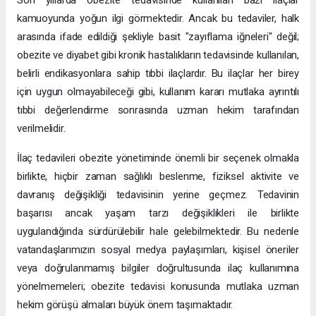
Son yıllarda obezite tedavisinde kullanılan bazı ilaçlar
kamuoyunda yoğun ilgi görmektedir. Ancak bu tedaviler, halk
arasında ifade edildiği şekliyle basit "zayıflama iğneleri" değil;
obezite ve diyabet gibi kronik hastalıkların tedavisinde kullanılan,
belirli endikasyonlara sahip tıbbi ilaçlardır. Bu ilaçlar her birey
için uygun olmayabileceği gibi, kullanım kararı mutlaka ayrıntılı
tıbbi değerlendirme sonrasında uzman hekim tarafından
verilmelidir.
İlaç tedavileri obezite yönetiminde önemli bir seçenek olmakla
birlikte, hiçbir zaman sağlıklı beslenme, fiziksel aktivite ve
davranış değişikliği tedavisinin yerine geçmez. Tedavinin
başarısı ancak yaşam tarzı değişiklikleri ile birlikte
uygulandığında sürdürülebilir hale gelebilmektedir. Bu nedenle
vatandaşlarımızın sosyal medya paylaşımları, kişisel öneriler
veya doğrulanmamış bilgiler doğrultusunda ilaç kullanımına
yönelmemeleri; obezite tedavisi konusunda mutlaka uzman
hekim görüşü almaları büyük önem taşımaktadır.