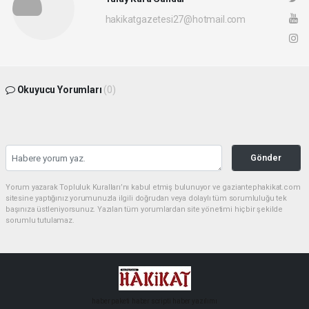
hakikatgazetesi27@hotmail.com
Okuyucu Yorumları
(0)
Gönder
Yorum yazarak Topluluk Kuralları’nı kabul etmiş bulunuyor ve gaziantephakikat.com
sitesine yaptığınız yorumunuzla ilgili doğrudan veya dolaylı tüm sorumluluğu tek
başınıza üstleniyorsunuz. Yazılan tüm yorumlardan site yönetimi hiçbir şekilde
sorumlu tutulamaz.
haber paketi
haber scripti
haber yazılımı