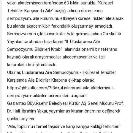
yakın akademisyen tarafından 63 bildiri sunuldu. “Küresel
Tehditler Karşısında Aile” başlığı altında düzenlenen
sempozyum, aile kurumunu etkileyen küresel riskleri ele alarak
bu alanda akademik bir farkındalık oluşturmayı amaçladı.
Sempozyumun çıktılarının kalıcı hale gelmesi adına Gazikültür
Yayınları tarafından hazırlanan “II. Uluslararası Aile
Sempozyumu Bildirileri Kitabı”, alanında önemli bir referans
kaynağı olarak araştırmacılar, akademisyenler ve ilgili
kurumlarla buluşturulacak.
Okurlar, Uluslararası Aile Sempozyumu-II Küresel Tehditler
Karşısında Aile Bildiriler Kitabı’na e-kitap olarak
https://gbbkultur.com/?r3d=uluslararasi-aile-akademisi-ii-
sempozyum-bildirileri adresinden ulaşabilir.
Gaziantep Büyükşehir Belediyesi Kültür AŞ Genel Müdürü Prof.
Dr. Halil İbrahim Yakar, yayımlanan kitabın önemine değinerek
şunları söyledi:
"Aile, toplumun temel taşıdır ve karşı karşıya kaldığı tehditleri